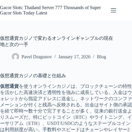
Skip
to
Gacor Slots: Thailand Server 777 Thousands of Super
content
Gacor Slots Today Latest
仮想通貨カジノで変わるオンラインギャンブルの現在
地と次の一手
Pavel Dragunov
January 17, 2026
Blog
仮想通貨カジノの基礎と仕組み
仮想通貨
を使うオンラインカジノは、ブロックチェーンの特性
を活かした高速決済と透明性を強みに成長している。入金はウ
ォレットから指定アドレスに送金し、ネットワークのコンファ
メーションが付くと残高へ反映される。出金はサイト側の承認
を経て即時〜数十分で完了することが多く、従来の銀行送金よ
りスムーズだ。特にビットコイン（BTC）やライトニング、イ
ーサリアム（ETH）、USDT/USDCのようなステーブルコイン
は利用頻度が高い。手数料やスピードはチェーンやレイヤー2