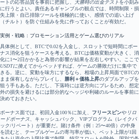
ートの応答品質を事前に把握し、
大勝時の出金テスト
を小刻み
に行うとよい。責任あるギャンブルの観点では、時間制限・損
失上限・自己排除ツールを積極的に使い、感情での追い上げ
（チルト）を防ぐ仕組みを先に作っておくことが有効だ。
実例・戦略：プロモーション活用とゲーム選びのリアル
具体例として、BTCで0.02を入金し、スロットで短時間にボー
ナス消化を狙うケースを考える。BTCは価格変動が大きく、消
化に1〜2日かかると為替の影響が結果を左右しやすい。ここで
USDTに換えてからベット
すれば、ゲームの勝敗だけに集中で
きる。逆に、変動を味方にするなら、相場の上昇局面でBTCの
まま保有しながらプレイし、
勝利＋価格上昇
のダブルアップを
狙う手もある。ただし、下落時には逆方向にブレるため、想定
外の損失を避けるには部分的なヘッジや利確のルールを事前に
決めておきたい。
ボーナス面では、初回入金100％に加え、
フリースピン
や
リロ
ードボーナス
、キャッシュバック、VIPプログラム（レイクバ
ック/リベート）が重要だ。賭け条件（例：25〜40倍）の中身
を読むと、テーブルゲームの寄与率が低い、ベット上限が1回
あたり資金の上限比率で制限、特定スロットが除外、国別で条