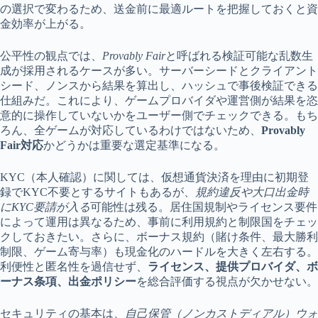
の選択で変わるため、送金前に最適ルートを把握しておくと資
金効率が上がる。
公平性の観点では、
Provably Fair
と呼ばれる検証可能な乱数生
成が採用されるケースが多い。サーバーシードとクライアント
シード、ノンスから結果を算出し、ハッシュで事後検証できる
仕組みだ。これにより、ゲームプロバイダや運営側が結果を恣
意的に操作していないかをユーザー側でチェックできる。もち
ろん、全ゲームが対応しているわけではないため、
Provably
Fair対応
かどうかは重要な選定基準になる。
KYC（本人確認）に関しては、仮想通貨決済を理由に初期登
録でKYC不要とするサイトもあるが、
規約違反や大口出金時
にKYC要請が入る
可能性は残る。居住国規制やライセンス要件
によって運用は異なるため、事前に利用規約と制限国をチェッ
クしておきたい。さらに、ボーナス規約（賭け条件、最大勝利
制限、ゲーム寄与率）も現金化のハードルを大きく左右する。
利便性と匿名性を過信せず、
ライセンス、提供プロバイダ、ボ
ーナス条項、出金ポリシー
を総合評価する視点が欠かせない。
セキュリティの基本は、
自己保管（ノンカストディアル）ウォ