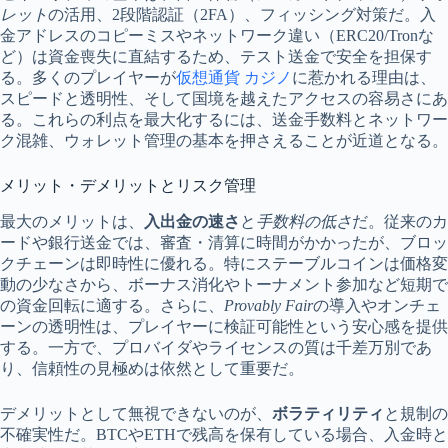
レット
の活用、2段階認証（2FA）、フィッシング対策だ。入
金アドレスのコピーミスやネットワーク違い（ERC20/Tronな
ど）は資金喪失に直結するため、テスト送金で安全を担保す
る。多くのプレイヤーが
仮想通貨 カジノ
に惹かれる理由は、
スピードと透明性、そして国境を越えたアクセスの容易さにあ
る。これらの利点を最大化するには、送金手数料とネットワー
ク混雑、ウォレット管理の基本を押さえることが近道となる。
メリット・デメリットとリスク管理
最大のメリットは、
入出金の速さ
と
手数料の低さ
だ。従来のカ
ードや銀行送金では、審査・清算に時間がかかったが、ブロッ
クチェーンは即時性に優れる。特にステーブルコインは価格変
動の少なさから、ボーナス消化やトーナメント参加など短期で
の資金回転に適する。さらに、
Provably Fair
の導入やオンチェ
ーンの透明性は、プレイヤーに検証可能性という安心感を提供
する。一方で、プロバイダやライセンスの質は千差万別であ
り、信頼性の見極めは依然として重要だ。
デメリットとして無視できないのが、
ボラティリティ
と規制の
不確実性だ。BTCやETHで残高を保有している場合、入金時と