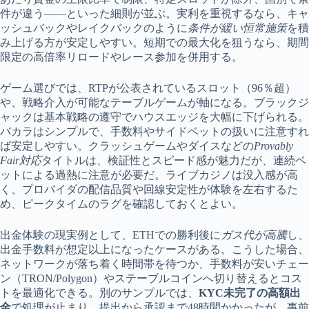
件が違う――といった細則が並ぶ。実利を重視するなら、キャ
ッシュバックやレイクバックのように
条件が緩い恒常施策
を積
み上げる方が安定しやすい。短期での最大化を狙うなら、期間
限定の高倍率リロードやレース参加を併用する。
ゲーム選びでは、RTPが公表されているスロット（96％超）
や、戦略介入が可能なテーブルゲームが軸になる。ブラックジ
ャックは基本戦略の遵守でハウスエッジを大幅に下げられる。
バカラはシンプルで、手数料やサイドベットの扱いに注意すれ
ば安定しやすい。クラッシュゲームやダイスなどの
Provably
Fair対応
タイトルは、検証性とスピード感が魅力だが、連続ベ
ットによる過熱に注意が必要だ。ライブカジノは没入感が高
く、プロバイダの配信品質や回線安定性が体験を左右するた
め、ピークタイムのラグを確認しておくとよい。
出金体験の現実例として、ETHでの勝利後に
ガス代が高騰
し、
出金手数料が想定以上になったケースがある。こうした場合、
ネットワークが落ち着く時間帯を待つか、手数料が安いチェー
ン（TRON/Polygon）やステーブルコインへ切り替えるとコス
トを最適化できる。別のサンプルでは、
KYC未完了の高額出
金
で処理が止まり、提出から承認まで48時間かかったが、事前