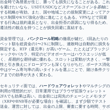
出金時で為替差が生じ、勝っても損失になることがある。これ
を避けたいなら、USDT/USDCなど
ステーブルコインを基軸
に
する戦略が有効。また、国や地域ごとの規制変更によってアク
セス制限やKYC強化が急に進むこともある。VPNなどで回避
する行為は規約違反となり、出金拒否の原因になり得るため、
遵法性の観点を持つことが損失回避に直結する。
資金管理では、
バンクロール戦略
の徹底が鍵だ。1回あたりの
ベット額を総資金の1〜2％に制限し、連敗時は自動的に損失を
限定する。RTP（還元率）が高いゲーム、たとえばブラックジ
ャックやバカラ、特定のビデオポーカーはハウスエッジが低
く、
長期的な期待値
に優れる。スロットは変動が大きく、一撃
性と引き換えにドローダウンも深くなりがちだ。ボーナス消化
中はゲーム寄与率の高いタイトルを選ぶことで、賭け条件クリ
アまでの効率が大きく変わる。
セキュリティ面では、
ハードウェアウォレット
やマルチシグの
利用が理想的だが、日常運用ではブラウザ拡張ウォレット＋
2FAでも効果は高い。出金前には宛先のチェーンとメモ/タグ
（XRPやBNB等が必要な場合）を確認し、まず少額でテスト
送金。運営に対しては、出金の上限、審査に要する時間、サポ