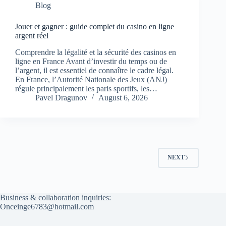
Blog
Jouer et gagner : guide complet du casino en ligne
argent réel
Comprendre la légalité et la sécurité des casinos en
ligne en France Avant d’investir du temps ou de
l’argent, il est essentiel de connaître le cadre légal.
En France, l’Autorité Nationale des Jeux (ANJ)
régule principalement les paris sportifs, les…
Pavel Dragunov
August 6, 2026
NEXT
Business & collaboration inquiries:
Onceinge6783@hotmail.com