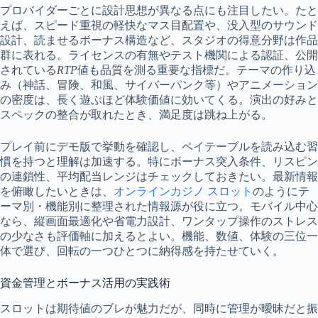
プロバイダーごとに設計思想が異なる点にも注目したい。たと
えば、スピード重視の軽快なマス目配置や、没入型のサウンド
設計、読ませるボーナス構造など、スタジオの得意分野は作品
群に表れる。ライセンスの有無やテスト機関による認証、公開
されている
RTP
値も品質を測る重要な指標だ。テーマの作り込
み（神話、冒険、和風、サイバーパンク等）やアニメーション
の密度は、長く遊ぶほど体験価値に効いてくる。演出の好みと
スペックの整合が取れたとき、満足度は跳ね上がる。
プレイ前にデモ版で挙動を確認し、ペイテーブルを読み込む習
慣を持つと理解は加速する。特にボーナス突入条件、リスピン
の連鎖性、平均配当レンジはチェックしておきたい。最新情報
を俯瞰したいときは、
オンラインカジノ スロット
のようにテ
ーマ別・機能別に整理された情報源が役に立つ。モバイル中心
なら、縦画面最適化や省電力設計、ワンタップ操作のストレス
の少なさも評価軸に加えるとよい。機能、数値、体験の三位一
体で選び、回転の一つひとつに納得感を持たせていく。
資金管理とボーナス活用の実践術
スロットは期待値のブレが魅力だが、同時に管理が曖昧だと振