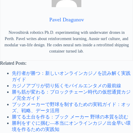
Pavel Dragunov
Novosibirsk robotics Ph.D. experimenting with underwater drones in
Perth. Pavel writes about reinforcement learning, Aussie surf culture, and
modular van-life design. He codes neural nets inside a retrofitted shipping
container turned lab.
Related Posts:
先行者が勝つ：新しいオンラインカジノを読み解く実践
ガイド
カジノアプリが切り拓くモバイルエンタメの最前線
勝ち筋が変わる：ブロックチェーン時代の仮想通貨カジ
ノ完全ガイド
ブックメーカーで野球を制するための実戦ガイド：オッ
ズ、戦略、データ活用
勝てる土台を作る：ブック メーカー 野球の本質を読む
勝利をすぐに掴む—本当にオンラインカジノ出金早い環
境を作るための実践知