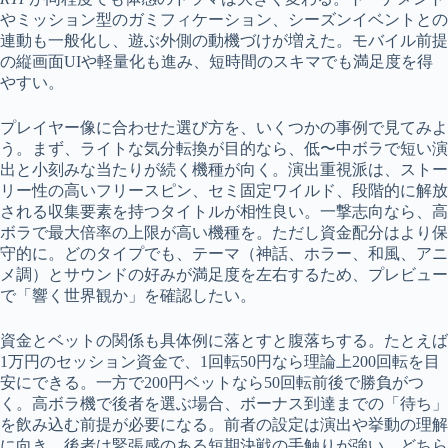
やミッション型のガミフィケーション、シーズンイベントとの
連動も一般化し、遊ぶ外側の動機づけが増えた。モバイル前提
の縦画面UIや軽量化も進み、短時間のスキマでも満足度を得
やすい。
プレイヤー像に合わせた選び方を、いくつかの事例で見てみよ
う。まず、ライトな気分転換が目的なら、低〜中ボラで短い演
出と小刻みな当たりが続く機種が向く。演出重視派は、ストー
リー性の高いフリースピン、セミ固定ワイルド、段階的に解放
される収集要素を持つタイトルが相性良い。一撃志向なら、高
ボラで最大倍率の上限が高い機種を。ただし資金配分はより保
守的に。どのタイプでも、テーマ（神話、ホラー、和風、アニ
メ調）とサウンドの好みが満足度を左右するため、プレビュー
で「響く世界観か」を確認したい。
資金とベットの関係も具体例に落とすと腹落ちする。たとえば
1万円のセッション資金で、1回転50円なら理論上200回転を目
安にできる。一方で200円ベットなら50回転前後で勝負がつ
く。高ボラ機で後者を選ぶ場合、ボーナス到達までの「待ち」
を飲み込む前提が必要になる。前者の設定は演出や挙動の理解
に向き、後者は緊張感のある短期決戦の手触りが強い。どちら