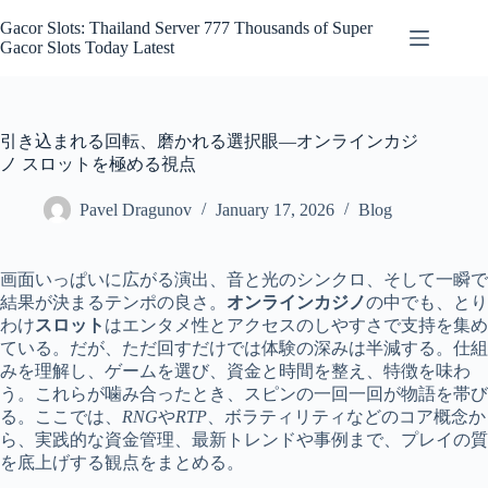
Skip
to
Gacor Slots: Thailand Server 777 Thousands of Super
content
Gacor Slots Today Latest
引き込まれる回転、磨かれる選択眼—オンラインカジ
ノ スロットを極める視点
Pavel Dragunov
January 17, 2026
Blog
画面いっぱいに広がる演出、音と光のシンクロ、そして一瞬で
結果が決まるテンポの良さ。
オンラインカジノ
の中でも、とり
わけ
スロット
はエンタメ性とアクセスのしやすさで支持を集め
ている。だが、ただ回すだけでは体験の深みは半減する。仕組
みを理解し、ゲームを選び、資金と時間を整え、特徴を味わ
う。これらが噛み合ったとき、スピンの一回一回が物語を帯び
る。ここでは、
RNG
や
RTP
、ボラティリティなどのコア概念か
ら、実践的な資金管理、最新トレンドや事例まで、プレイの質
を底上げする観点をまとめる。