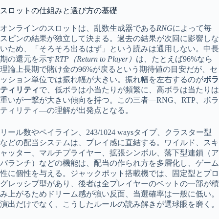
スロットの仕組みと選び方の基礎
オンラインのスロットは、乱数生成器である
RNG
によって毎
スピンの結果が独立して決まる。過去の結果が次回に影響しな
いため、「そろそろ出るはず」という読みは通用しない。中長
期の還元を示す
RTP（Return to Player）
は、たとえば96%なら
理論上長期で賭け金の96%が戻るという期待値の目安だが、セ
ッション単位では振れ幅が大きい。振れ幅を左右するのが
ボラ
ティリティ
で、低ボラは小当たりが頻繁に、高ボラは当たりは
重いが一撃が大きい傾向を持つ。この三者—RNG、RTP、ボラ
ティリティ—の理解が出発点となる。
リール数やペイライン、243/1024 waysタイプ、クラスター型
などの配当システムは、プレイ感に直結する。ワイルド、スキ
ャッター、マルチプライヤー、拡張シンボル、落下型連鎖（ア
バランチ）などの機能は、配当の作られ方を多層化し、ゲーム
性に個性を与える。ジャックポット搭載機では、固定型とプロ
グレッシブ型があり、後者は全プレイヤーのベットの一部が積
み上がるためドリーム感が強い反面、当選確率は一般に低い。
演出だけでなく、こうしたルールの読み解きが選球眼を磨く。