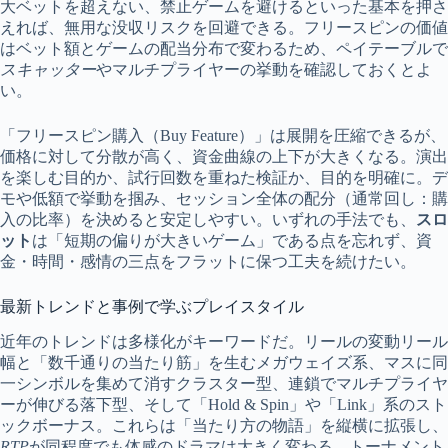
大ベットを超えない、禁止ゲームを避けるといった基本を押さ
えれば、無用な没収リスクを回避できる。フリースピンの価値
はベット額とゲームの配当分布で変わるため、ペイテーブルで
スキャッター
やマルチプライヤーの挙動を確認しておくとよ
い。
「フリースピン購入（Buy Feature）」は展開を圧縮できるが、
価格に対して分散が高く、資金曲線の上下が大きくなる。演出
を楽しむ目的か、試行回数を重ねた検証か、目的を明確に。デ
モや低額で挙動を掴み、セッション全体の配分（通常回し：購
入の比率）を決めると安定しやすい。いずれの手法でも、
スロ
ット
は「短期の偏りが大きいゲーム」である点を忘れず、資
金・時間・感情の三点をフラットに保つ工夫を続けたい。
最新トレンドと事例で学ぶプレイスタイル
近年のトレンドは多様化がキーワードだ。リールの変動リール
幅と「数千通りの当たり筋」を生むメガウェイズ系、マスに同
一シンボルを集めて消すクラスター型、連鎖でマルチプライヤ
ーが伸びる落下型、そして「Hold & Spin」や「Link」系のスト
ックボーナス。これらは「当たり方の物語」を縦横に拡張し、
RTP
が同程度でも体感のドラマは大きく変わる。トーナメント