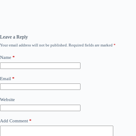
Leave a Reply
Your email address will not be published.
Required fields are marked
*
Name
*
Email
*
Website
Add Comment
*