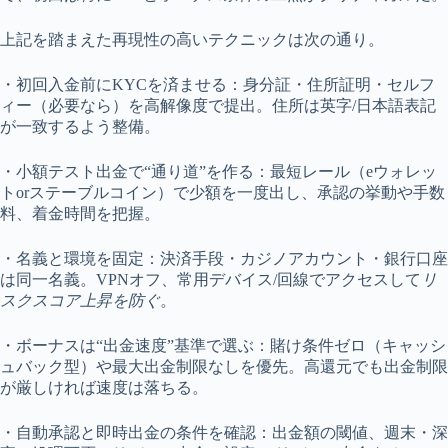
上記を踏まえた再現性の高いテクニックは次の通り。
・初回入金前にKYCを済ませる：身分証・住所証明・セルフ
ィー（必要なら）を高解像度で提出。住所は英字/日本語表記
が一致するよう整備。
・小額テスト出金で“通り道”を作る：最短レール（eウォレッ
トorステーブルコイン）で少額を一度出し、承認の挙動や手数
料、着金時間を把握。
・名義と環境を固定：決済手段・カジノアカウント・銀行口座
は同一名義。VPNオフ、常用デバイス/回線でアクセスして
リ
スクスコア上昇を防ぐ
。
・ボーナスは“出金速度”基準で選ぶ：賭け条件ゼロ（キャッシ
ュバック型）や最大出金制限なしを優先。高還元でも出金制限
が厳しければ速度は落ちる。
・自動承認と即時出金の条件を確認：出金額の閾値、週末・深