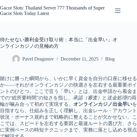
Skip
to
Gacor Slots: Thailand Server 777 Thousands of Super
content
Gacor Slots Today Latest
待たせない勝利金受け取り術：本当に「出金早い」オ
ンラインカジノの見極め方
Pavel Dragunov
December 11, 2025
Blog
賭けに勝った瞬間から、いかに早く資金を自分の口座に移せる
か——それがオンラインカジノの快適さを左右する最重要ポイ
ントのひとつ。ここで言う「早い」とは、出金申請から着金ま
での“総所要時間”の短さを指し、
承認（審査）
と
送金処理
の両
輪が噛み合って初めて実現する。
オンラインカジノ出金早い
を
目指すなら、仕組みを正しく理解し、出金レール・アカウント
状況・ボーナス規約まで戦略的に整えることが欠かせない。こ
こでは、スピードを左右する要因と最速ルートの選び方、さら
に実例ベースの時短テクニックまで、実務に落とし込める視点
で解説する。