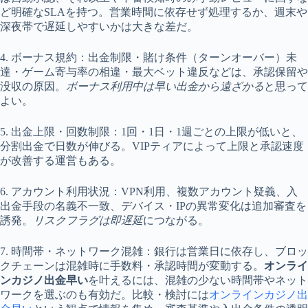
ど明確なSLAを持つ。営業時間に依存せず処理するか、週末や
深夜帯で遅延しやすいかは大きな差だ。
4. ボーナス規約：出金制限・賭け条件（ターンオーバー）未
達・ゲーム寄与率の相違・最大ベット違反などは、承認保留や
没収の原因。
ボーナス利用中は早い出金から遠ざかる
と思って
よい。
5. 出金上限・回数制限：1回・1日・1週ごとの上限が低いと、
分割出金で日数が伸びる。VIPティアによって上限と承認速度
が改善する運営もある。
6. アカウント利用状況：VPN利用、複数アカウント疑義、入
出金手段の名義不一致、デバイス・IPの異常変化は追加審査を
誘発。
リスクフラグは即遅延
につながる。
7. 時間帯・ネットワーク混雑：銀行は営業日に依存し、ブロッ
クチェーンは混雑時に手数料・承認時間が変動する。
オンライ
ンカジノ出金早い
を叶えるには、混雑の少ない時間帯やネット
ワークを選ぶのも有効だ。比較・検討には
オンラインカジノ出