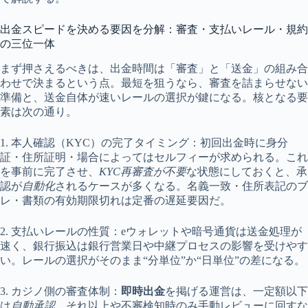
出金スピードを決める要因を分解：審査・支払いレール・規約
の三位一体
まず押さえるべきは、出金時間は「審査」と「送金」の組み合
わせで決まるという点。最短を狙うなら、審査を詰まらせない
準備と、送金自体が速いレールの選択が鍵になる。核となる要
素は次の通り。
1. 本人確認（KYC）の完了タイミング：初回出金時に身分
証・住所証明・場合によってはセルフィーが求められる。これ
を事前に完了させ、
KYC再審査が不要
な状態にしておくと、承
認が
自動化
されるケースが多くなる。名義一致・住所表記のブ
レ・書類の有効期限切れは定番の遅延要因だ。
2. 支払いレールの性質：eウォレットや暗号通貨は送金処理が
速く、銀行振込は銀行営業日や中継プロセスの影響を受けやす
い。レールの選択がそのまま“分単位”か“日単位”の差になる。
3. カジノ側の審査体制：
即時出金
を掲げる運営は、一定額以下
は
自動承認
、それ以上や不審検知時のみ手動レビューに回すな