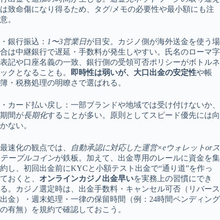
は致命傷になり得るため、タグ/メモの必要性や最小額にも注
意。
・銀行振込：
1〜3営業日
が目安。カジノ側が海外送金を使う場
合は中継銀行で遅延・手数料が発生しやすい。氏名のローマ字
表記や口座名義の一致、銀行側の受領可否ポリシーがボトルネ
ックとなることも。
即時性は弱いが、大口出金の安定性
や帳
簿・税務処理の明瞭さで選ばれる。
・カード払い戻し：一部ブランドや地域では受け付けないか、
期間が
長期化
することが多い。原則としてスピード優先には向
かない。
最速化の観点では、
自動承認に対応した運営×eウォレットorス
テーブルコイン
が鉄板。加えて、出金専用のレールに資金を集
約し、初回出金前にKYCと小額テスト出金で“通り道”を作っ
ておくと、
オンラインカジノ出金早い
を実務上の習慣にでき
る。カジノ選定時は、出金手数料・キャンセル可否（リバース
出金）・週末処理・一律の保留時間（例：24時間ペンディング
の有無）を規約で確認しておこう。