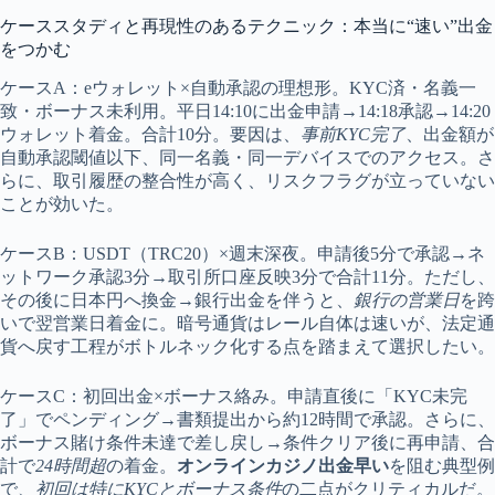
ケーススタディと再現性のあるテクニック：本当に“速い”出金
をつかむ
ケースA：eウォレット×自動承認の理想形。KYC済・名義一
致・ボーナス未利用。平日14:10に出金申請→14:18承認→14:20
ウォレット着金。合計10分。要因は、
事前KYC完了
、出金額が
自動承認閾値以下、同一名義・同一デバイスでのアクセス。さ
らに、取引履歴の整合性が高く、リスクフラグが立っていない
ことが効いた。
ケースB：USDT（TRC20）×週末深夜。申請後5分で承認→ネ
ットワーク承認3分→取引所口座反映3分で合計11分。ただし、
その後に日本円へ換金→銀行出金を伴うと、
銀行の営業日
を跨
いで翌営業日着金に。暗号通貨はレール自体は速いが、法定通
貨へ戻す工程がボトルネック化する点を踏まえて選択したい。
ケースC：初回出金×ボーナス絡み。申請直後に「KYC未完
了」でペンディング→書類提出から約12時間で承認。さらに、
ボーナス賭け条件未達で差し戻し→条件クリア後に再申請、合
計で
24時間超
の着金。
オンラインカジノ出金早い
を阻む典型例
で、
初回は特にKYCとボーナス条件
の二点がクリティカルだ。