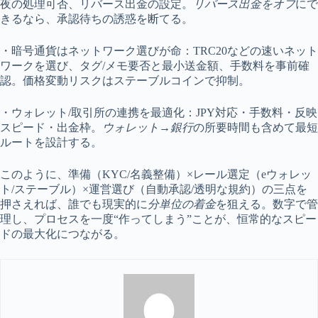
夜の処理可否、リバース出金の設定。
リバース出金をオフ
にで
きるなら、承認待ちの誘惑を断てる。
・暗号通貨はネットワーク選びが命：TRC20などの速いネット
ワークを選び、タグ/メモ要否と最小送金額、手数料を事前確
認。価格変動リスクはステーブルコインで抑制。
・ウォレット/取引所の連携を最適化：JPY対応・手数料・反映
スピード・出金枠。
ウォレット→銀行
の所要時間も含めて最短
ルートを設計する。
このように、準備（KYC/名義整備）×レール選定（eウォレッ
ト/ステーブル）×運営選び（自動承認/透明な規約）の三点を
押さえれば、誰でも現実的に
分単位の着金
を狙える。数字で管
理し、プロセスを一度“作ってしまう”ことが、恒常的なスピー
ドの最大化につながる。