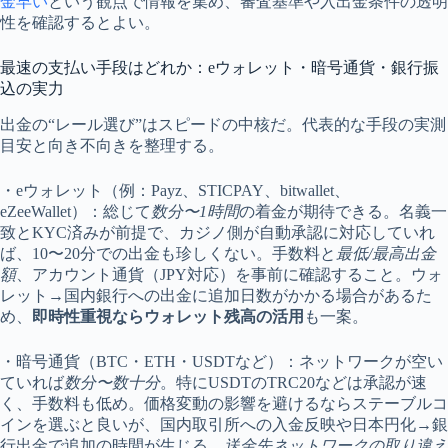
金早い
という観点で情報を集め、審査基準や入出金条件の透明
性を確認するとよい。
最速の支払い手段はどれか：eウォレット・暗号通貨・銀行振
込の実力
出金の“レール選び”はスピードの中核だ。代表的な手段の実測
目安と向き不向きを整理する。
・eウォレット（例：Payz、STICPAY、bitwallet、
eZeeWallet）：総じて
数分〜1時間
の着金が期待できる。名義一
致とKYC済みが前提で、カジノ側が自動承認に対応していれ
ば、10〜20分での出金も珍しくない。手数料と
最低/最高出金
額
、アカウント通貨（JPY対応）を事前に確認すること。ウォ
レット→国内銀行への出金に追加日数がかかる場合があるた
め、
即時性重視ならウォレット残高の活用
も一案。
・暗号通貨（BTC・ETH・USDTなど）：ネットワークが空い
ていれば
数分〜数十分
。特にUSDTのTRC20などは承認が速
く、手数料も低め。価格変動の影響を避けるならステーブルコ
インを選ぶと良いが、国内取引所への入金反映や日本円化→銀
行出金で追加の時間が生じる。
送金先ネットワークの取り違え