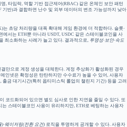
 타임락, 역할 기반 접근제어(RBAC) 같은 온체인 보안 패턴
F 기반)과 결합하면 난수 및 외부 데이터의 변조 가능성까지 낮아
K)는 초당 처리량을 대폭 확대해 게임 환경에 더 적합하다. 슬롯·
서는 ETH뿐 아니라 USDT, USDC 같은 스테이블코인을 사
딩摩擦을 최소화하는 사례가 늘고 있다. 결과적으로,
투명성
·
보안
·
속도
 연결만으로 계정 생성을 대체한다. 계정 추상화가 활성화된 경우
. 메인넷은 확정성은 탄탄하지만 수수료가 높을 수 있어, 사용자
성, 출금 대기시간(특히 옵티미스틱 롤업의 챌린지 기간) 등을 고려
이 코드화되어 있으면 별도 심사로 인한 지연을 줄일 수 있다. 또
 관리는 스테이블코인 사용이 유리하지만, ETH로 베팅하는 사용자
율)
·
웨이저링(전환 요건)
로직을 투명하게 공개할 수 있다. 사용자