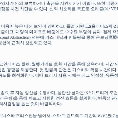
영자가 임의 보류하거나 출금을 지연시키기 어렵다. 또한 다중서명,
을 사전 차단할 수 있다. 신뢰 최소화를 목표로 오라클(예: VR
 비용이 높은 대신 보안이 강력하고, 롤업 기반 L2(옵티미스틱·Z
이고, 대량의 마이크로 베팅에도 수수료 부담이 낮다. 결제 측면에
ount Abstraction) 덕분에 가스 대납과 번들링을 통해 온보
경험이 급격히 상향되고 있다.
 코인베이스 월렛, 월렛커넥트 호환 지갑을 통해 접속하며, 지갑
진입 경험을 제공한다. 첫 입금의 관건은 가스비와 확정 시간이다
용·속도를 최적화한다. 이때 브리지 사용 시에는 페그 안정성, 유동
종료 후 자동 정산을 수행하며, 상한선·쿨다운·KYC 트리거 조건
2 간 라우팅)을 통해 빠르고 저렴한 정산 흐름을 설계한다. 변동성
 의사결정을 돕는 것이 바람직하다.
 보너스와 프리스핀을 넘어서, 스마트 컨트랙트 기반의
RTP(환수