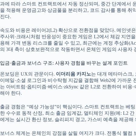
과에 따라 스마트 컨트랙트에서 자동 정산되며, 중간 단계에서 운
을 적용해 운영금고와 상금풀을 분리하고, 코드 감사를 통해 취약점
진다.
속도와 비용은 레이어2(L2) 확산으로 전환점을 맞았다. 메인넷은
주사위·크래시처럼 반응성이 중요한 게임은 L2에서 체감 지연을 줄
용해 가격 변동 리스크를 줄일 수 있고, 최근에는 계정 추상화(Acc
의 3대 축이 상호보완적으로 작동하면서 온체인 게임의 사용자 
입금·출금과 보너스 구조: 사용자 경험을 바꾸는 설계 포인트
온보딩은 UX의 관문이다.
이더리움 카지노
는 대개 메타마스크,
이메일·소셜 로그인과 비수탁형 지갑을 결합해 Web2에 가까운 
는 아비트럼·옵티미즘·베이스·zkSync 같은 L2로 전환하여 비
해야 한다.
출금 경험은 “예상 가능성”이 핵심이다. 스마트 컨트랙트는 베팅 
한 수수료 동적 산정, 최소 출금 임계값, 멀티체인 지원(예: L
에게는 실시간 환산 정보, 슬리피지 경고, 가스비 예측을 제공해
보너스 체계는 온체인의 강점을 살릴 여지가 크다. 전통식 웰컴