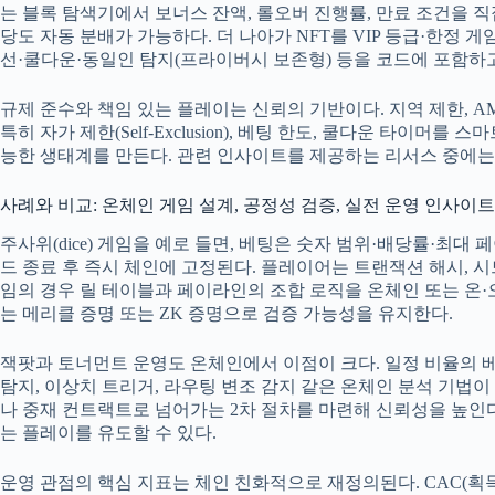
는 블록 탐색기에서 보너스 잔액, 롤오버 진행률, 만료 조건을 직
당도 자동 분배가 가능하다. 더 나아가 NFT를 VIP 등급·한정
선·쿨다운·동일인 탐지(프라이버시 보존형) 등을 코드에 포함하고
규제 준수와 책임 있는 플레이는 신뢰의 기반이다. 지역 제한, A
특히 자가 제한(Self-Exclusion), 베팅 한도, 쿨다운 타
능한 생태계를 만든다. 관련 인사이트를 제공하는 리서스 중에
사례와 비교: 온체인 게임 설계, 공정성 검증, 실전 운영 인사이트
주사위(dice) 게임을 예로 들면, 베팅은 숫자 범위·배당률·최
드 종료 후 즉시 체인에 고정된다. 플레이어는 트랜잭션 해시, 시
임의 경우 릴 테이블과 페이라인의 조합 로직을 온체인 또는 온
는 메리클 증명 또는 ZK 증명으로 검증 가능성을 유지한다.
잭팟과 토너먼트 운영도 온체인에서 이점이 크다. 일정 비율의 베
탐지, 이상치 트리거, 라우팅 변조 감지 같은 온체인 분석 기법
나 중재 컨트랙트로 넘어가는 2차 절차를 마련해 신뢰성을 높인다
는 플레이를 유도할 수 있다.
운영 관점의 핵심 지표는 체인 친화적으로 재정의된다. CAC(획득 