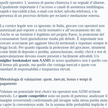
quelli operativi. L’assenza di questa chiarezza è un segnale d’allarme.
Ugualmente importante è l’accesso a canali di assistenza multilingua,
rapidi e tracciabili (chat, e-mail con ticket, talvolta telefono), e la
presenza di un processo definito per reclami e mediazione esterna.
La cornice legale non va ignorata: in Italia, giocare con operatori non
autorizzati può esporre a rischi normativi e all’oscuramento dei siti.
Anche se un fornitore è legittimo nel proprio Paese, la protezione del
consumatore fuori giurisdizione risulta più debole. È importante non
cercare scorciatoie per aggirare blocchi territoriali e rispettare sempre le
leggi locali. Per quanto riguarda la protezione del giocatore, strumenti
come limiti di deposito e perdita, autoesclusione,
reality check
e test di
autovalutazione devono essere presenti e facilmente attivabili. Un
miglior bookmaker non AAMS
in senso qualitativo non è quello con
il bonus più grande, ma quello che coniuga mercati e quote con
standard di responsabilità e trasparenza elevati.
Metodologia di valutazione: quote, mercati, bonus e tempi di
pagamento
Valutare un potenziale
best choice
tra operatori non ADM richiede
metodo. Le
quote competitive
sono un punto di partenza: analizzare il
margine (overround) confrontando più lavagne sulla stessa partita aiuta
a capire la convenienza reale. Se la somma delle probabilità implicite è