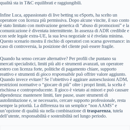
qualità sta in T&C equilibrati e raggiungibili.
Infine Luca, appassionato di live betting su eSports, ha scelto un
operatore con licenza più permissiva. Dopo alcune vincite, il suo conto
è stato limitato con motivazione generica di “abuso di promozioni” e la
comunicazione è diventata intermittente. In assenza di ADR credibile e
con sede legale extra-UE, la sua leva negoziale si è rivelata minima.
Questo scenario mostra il rischio di operatori con scarsa governance: in
caso di controversia, la posizione del cliente può essere fragile.
Quando ha senso cercare alternative? Per profili che puntano su
mercati specialistici, limiti più alti e strumenti avanzati, un operatore
estero con licenza forte, politiche di pagamento chiare, supporto
reattivo e strumenti di
gioco responsabile
può offrire valore aggiunto.
Quando invece evitare? Se l’obiettivo è aggirare autoesclusioni ADM,
restrizioni normative o “giocare di più” oltre i propri limiti, la scelta è
rischiosa e controproducente. Il gioco è vietato ai minori e può causare
dipendenza: mantenere limiti, fare pause, usare strumenti di
autolimitazione e, se necessario, cercare supporto professionale, resta
sempre la priorità. La differenza tra un semplice “non AAMS” e
un’opzione di qualità sta nella combinazione di
trasparenza
, tutela
dell’utente, responsabilità e sostenibilità nel lungo periodo.