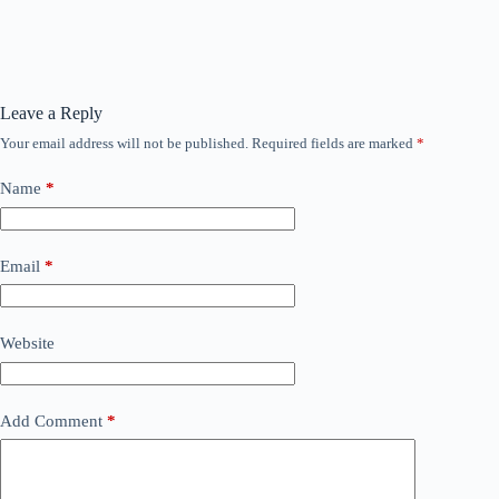
Leave a Reply
Your email address will not be published.
Required fields are marked
*
Name
*
Email
*
Website
Add Comment
*