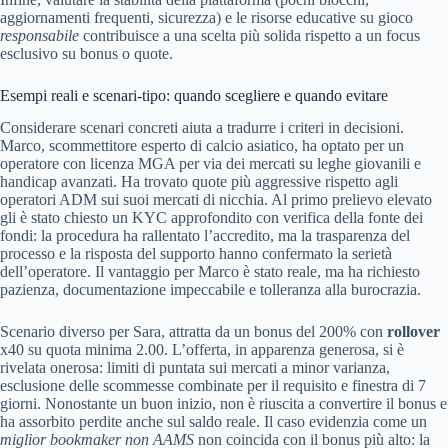
aggiornamenti frequenti, sicurezza) e le risorse educative su gioco
responsabile
contribuisce a una scelta più solida rispetto a un focus
esclusivo su bonus o quote.
Esempi reali e scenari-tipo: quando scegliere e quando evitare
Considerare scenari concreti aiuta a tradurre i criteri in decisioni.
Marco, scommettitore esperto di calcio asiatico, ha optato per un
operatore con licenza MGA per via dei mercati su leghe giovanili e
handicap avanzati. Ha trovato quote più aggressive rispetto agli
operatori ADM sui suoi mercati di nicchia. Al primo prelievo elevato
gli è stato chiesto un KYC approfondito con verifica della fonte dei
fondi: la procedura ha rallentato l’accredito, ma la trasparenza del
processo e la risposta del supporto hanno confermato la serietà
dell’operatore. Il vantaggio per Marco è stato reale, ma ha richiesto
pazienza, documentazione impeccabile e tolleranza alla burocrazia.
Scenario diverso per Sara, attratta da un bonus del 200% con
rollover
x40 su quota minima 2.00. L’offerta, in apparenza generosa, si è
rivelata onerosa: limiti di puntata sui mercati a minor varianza,
esclusione delle scommesse combinate per il requisito e finestra di 7
giorni. Nonostante un buon inizio, non è riuscita a convertire il bonus e
ha assorbito perdite anche sul saldo reale. Il caso evidenzia come un
miglior bookmaker non AAMS
non coincida con il bonus più alto: la