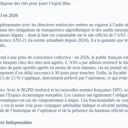
ispose des clés pour jouer l’esprit libre.
NJ en 2026
pplémentaire avec les directives renforcées entrées en vigueur à l’aube
sormais des obligations de transparence algorithmique et des audits men
eurs légaux – dont la liste est consultable sur le site officiel de l’ANJ
a licence ANJ-21 (la norme actualisée depuis 2024), il a la garantie que l
abs.
ond à une prise de conscience collective : en 2026, le public français e
ts bloqués chez des sites non agréés. L’ANJ a par ailleurs renforcé le d
ites de paris sportifs agréés en moins de trois minutes, via un portail séc
sposent d’un délai raccourci à 30 jours pour trancher. Enfin, la fiscalité 
U) de 15 % s’applique, directement prélevé par l’opérateur, ce qui évite
nées. Avec le RGPD renforcé et les nouvelles normes françaises DPO, t
s dans l’Espace économique européen. Les casinos ont également l’obliga
omatiques en cas de comportement à risque. Ces fonctionnalités ne sont
, c’est la seule voie pour conjuguer adrénaline ludique et sécurité juri
 de l’historique de l’opérateur et de la présence du bandeau officiel suf
res Indispensables