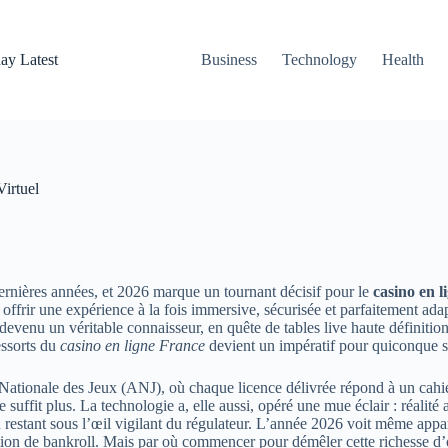
ay Latest
Business
Technology
Health
irtuel
rnières années, et 2026 marque un tournant décisif pour le
casino en l
offrir une expérience à la fois immersive, sécurisée et parfaitement adap
t devenu un véritable connaisseur, en quête de tables live haute définiti
essorts du
casino en ligne France
devient un impératif pour quiconque so
Nationale des Jeux (ANJ), où chaque licence délivrée répond à un cahier
 suffit plus. La technologie a, elle aussi, opéré une mue éclair : réalit
 en restant sous l’œil vigilant du régulateur. L’année 2026 voit même appa
ion de bankroll. Mais par où commencer pour démêler cette richesse d’o