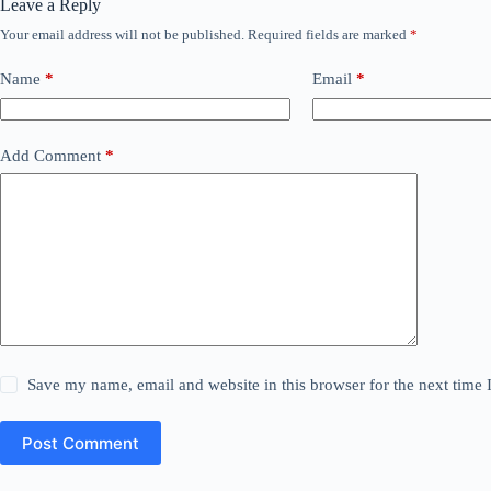
Leave a Reply
Your email address will not be published.
Required fields are marked
*
Name
*
Email
*
Add Comment
*
Save my name, email and website in this browser for the next time
Post Comment