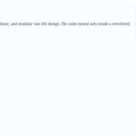
ture, and modular van-life design. He codes neural nets inside a retrofitted