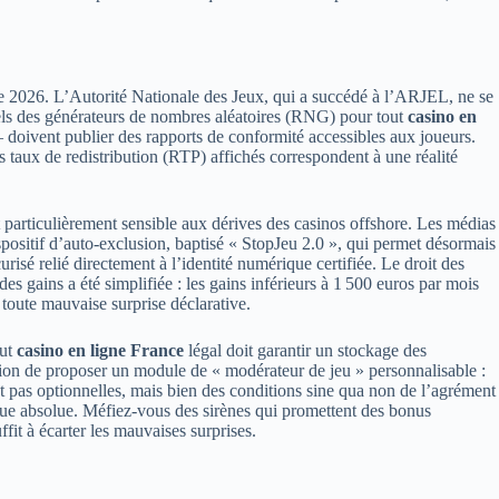
 de 2026. L’Autorité Nationale des Jeux, qui a succédé à l’ARJEL, ne se
suels des générateurs de nombres aléatoires (RNG) pour tout
casino en
 – doivent publier des rapports de conformité accessibles aux joueurs.
es taux de redistribution (RTP) affichés correspondent à une réalité
st particulièrement sensible aux dérives des casinos offshore. Les médias
ispositif d’auto-exclusion, baptisé « StopJeu 2.0 », qui permet désormais
urisé relié directement à l’identité numérique certifiée. Le droit des
des gains a été simplifiée : les gains inférieurs à 1 500 euros par mois
 toute mauvaise surprise déclarative.
out
casino en ligne France
légal doit garantir un stockage des
tion de proposer un module de « modérateur de jeu » personnalisable :
 pas optionnelles, mais bien des conditions sine qua non de l’agrément
dique absolue. Méfiez-vous des sirènes qui promettent des bonus
fit à écarter les mauvaises surprises.