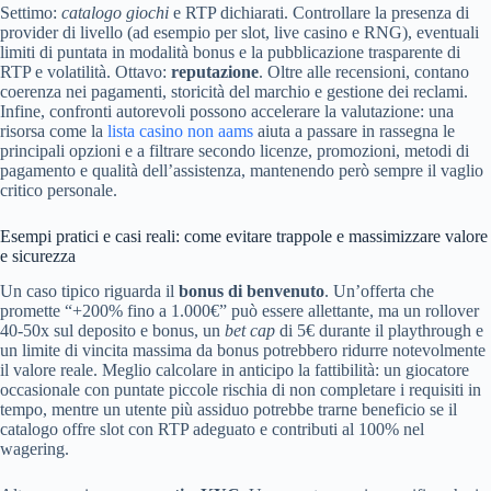
Settimo:
catalogo giochi
e RTP dichiarati. Controllare la presenza di
provider di livello (ad esempio per slot, live casino e RNG), eventuali
limiti di puntata in modalità bonus e la pubblicazione trasparente di
RTP e volatilità. Ottavo:
reputazione
. Oltre alle recensioni, contano
coerenza nei pagamenti, storicità del marchio e gestione dei reclami.
Infine, confronti autorevoli possono accelerare la valutazione: una
risorsa come la
lista casino non aams
aiuta a passare in rassegna le
principali opzioni e a filtrare secondo licenze, promozioni, metodi di
pagamento e qualità dell’assistenza, mantenendo però sempre il vaglio
critico personale.
Esempi pratici e casi reali: come evitare trappole e massimizzare valore
e sicurezza
Un caso tipico riguarda il
bonus di benvenuto
. Un’offerta che
promette “+200% fino a 1.000€” può essere allettante, ma un rollover
40-50x sul deposito e bonus, un
bet cap
di 5€ durante il playthrough e
un limite di vincita massima da bonus potrebbero ridurre notevolmente
il valore reale. Meglio calcolare in anticipo la fattibilità: un giocatore
occasionale con puntate piccole rischia di non completare i requisiti in
tempo, mentre un utente più assiduo potrebbe trarne beneficio se il
catalogo offre slot con RTP adeguato e contributi al 100% nel
wagering.