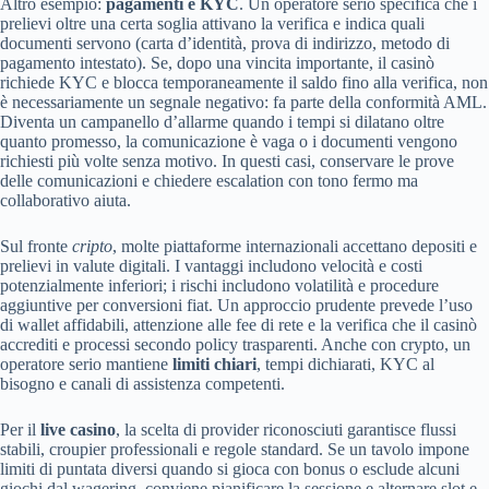
Altro esempio:
pagamenti e KYC
. Un operatore serio specifica che i
prelievi oltre una certa soglia attivano la verifica e indica quali
documenti servono (carta d’identità, prova di indirizzo, metodo di
pagamento intestato). Se, dopo una vincita importante, il casinò
richiede KYC e blocca temporaneamente il saldo fino alla verifica, non
è necessariamente un segnale negativo: fa parte della conformità AML.
Diventa un campanello d’allarme quando i tempi si dilatano oltre
quanto promesso, la comunicazione è vaga o i documenti vengono
richiesti più volte senza motivo. In questi casi, conservare le prove
delle comunicazioni e chiedere escalation con tono fermo ma
collaborativo aiuta.
Sul fronte
cripto
, molte piattaforme internazionali accettano depositi e
prelievi in valute digitali. I vantaggi includono velocità e costi
potenzialmente inferiori; i rischi includono volatilità e procedure
aggiuntive per conversioni fiat. Un approccio prudente prevede l’uso
di wallet affidabili, attenzione alle fee di rete e la verifica che il casinò
accrediti e processi secondo policy trasparenti. Anche con crypto, un
operatore serio mantiene
limiti chiari
, tempi dichiarati, KYC al
bisogno e canali di assistenza competenti.
Per il
live casino
, la scelta di provider riconosciuti garantisce flussi
stabili, croupier professionali e regole standard. Se un tavolo impone
limiti di puntata diversi quando si gioca con bonus o esclude alcuni
giochi dal wagering, conviene pianificare la sessione e alternare slot e