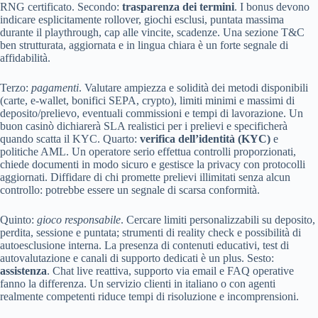
RNG certificato. Secondo:
trasparenza dei termini
. I bonus devono
indicare esplicitamente rollover, giochi esclusi, puntata massima
durante il playthrough, cap alle vincite, scadenze. Una sezione T&C
ben strutturata, aggiornata e in lingua chiara è un forte segnale di
affidabilità.
Terzo:
pagamenti
. Valutare ampiezza e solidità dei metodi disponibili
(carte, e-wallet, bonifici SEPA, crypto), limiti minimi e massimi di
deposito/prelievo, eventuali commissioni e tempi di lavorazione. Un
buon casinò dichiarerà SLA realistici per i prelievi e specificherà
quando scatta il KYC. Quarto:
verifica dell’identità (KYC)
e
politiche AML. Un operatore serio effettua controlli proporzionati,
chiede documenti in modo sicuro e gestisce la privacy con protocolli
aggiornati. Diffidare di chi promette prelievi illimitati senza alcun
controllo: potrebbe essere un segnale di scarsa conformità.
Quinto:
gioco responsabile
. Cercare limiti personalizzabili su deposito,
perdita, sessione e puntata; strumenti di reality check e possibilità di
autoesclusione interna. La presenza di contenuti educativi, test di
autovalutazione e canali di supporto dedicati è un plus. Sesto:
assistenza
. Chat live reattiva, supporto via email e FAQ operative
fanno la differenza. Un servizio clienti in italiano o con agenti
realmente competenti riduce tempi di risoluzione e incomprensioni.