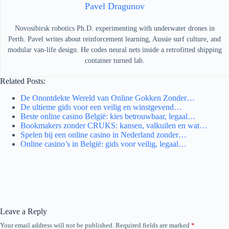
Pavel Dragunov
Novosibirsk robotics Ph.D. experimenting with underwater drones in
Perth. Pavel writes about reinforcement learning, Aussie surf culture, and
modular van-life design. He codes neural nets inside a retrofitted shipping
container turned lab.
Related Posts:
De Onontdekte Wereld van Online Gokken Zonder…
De ultieme gids voor een veilig en winstgevend…
Beste online casino België: kies betrouwbaar, legaal…
Bookmakers zonder CRUKS: kansen, valkuilen en wat…
Spelen bij een online casino in Nederland zonder…
Online casino’s in België: gids voor veilig, legaal…
Leave a Reply
Your email address will not be published.
Required fields are marked
*