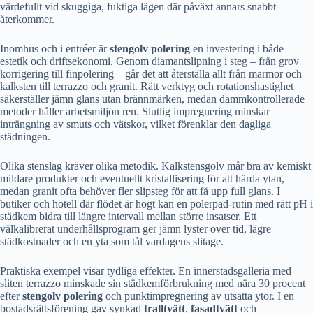
värdefullt vid skuggiga, fuktiga lägen där påväxt annars snabbt
återkommer.
Inomhus och i entréer är
stengolv polering
en investering i både
estetik och driftsekonomi. Genom diamantslipning i steg – från grov
korrigering till finpolering – går det att återställa allt från marmor och
kalksten till terrazzo och granit. Rätt verktyg och rotationshastighet
säkerställer jämn glans utan brännmärken, medan dammkontrollerade
metoder håller arbetsmiljön ren. Slutlig impregnering minskar
inträngning av smuts och vätskor, vilket förenklar den dagliga
städningen.
Olika stenslag kräver olika metodik. Kalkstensgolv mår bra av kemiskt
mildare produkter och eventuellt kristallisering för att härda ytan,
medan granit ofta behöver fler slipsteg för att få upp full glans. I
butiker och hotell där flödet är högt kan en polerpad-rutin med rätt pH i
städkem bidra till längre intervall mellan större insatser. Ett
välkalibrerat underhållsprogram ger jämn lyster över tid, lägre
städkostnader och en yta som tål vardagens slitage.
Praktiska exempel visar tydliga effekter. En innerstadsgalleria med
sliten terrazzo minskade sin städkemförbrukning med nära 30 procent
efter
stengolv polering
och punktimpregnering av utsatta ytor. I en
bostadsrättsförening gav synkad
tralltvätt
,
fasadtvätt
och