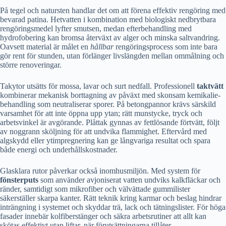
På tegel och natursten handlar det om att förena effektiv rengöring med
bevarad patina. Hetvatten i kombination med biologiskt nedbrytbara
rengöringsmedel lyfter smutsen, medan efterbehandling med
hydrofobering kan bromsa återväxt av alger och minska saltvandring.
Oavsett material är målet en
hållbar
rengöringsprocess som inte bara
gör rent för stunden, utan förlänger livslängden mellan ommålning och
större renoveringar.
Takytor utsätts för mossa, lavar och surt nedfall. Professionell
taktvätt
kombinerar mekanisk borttagning av påväxt med skonsam kemikalie­
behandling som neutraliserar sporer. På betongpannor krävs särskild
varsamhet för att inte öppna upp ytan; rätt munstycke, tryck och
arbetsvinkel är avgörande. Plåttak gynnas av fettlösande förtvätt, följt
av noggrann sköljning för att undvika flammighet. Eftervård med
algskydd eller ytimpregnering kan ge långvariga resultat och spara
både energi och underhållskostnader.
Glasklara rutor påverkar också inomhusmiljön. Med system för
fönsterputs
som använder avjoniserat vatten undviks kalkfläckar och
ränder, samtidigt som mikrofiber och välvättade gummilister
säkerställer skarpa kanter. Rätt teknik kring karmar och beslag hindrar
inträngning i systemet och skyddar trä, lack och tätningslister. För höga
fasader innebär kolfiberstänger och säkra arbetsrutiner att allt kan
skötas effektivt utan liftar, när förutsättningarna tillåter.