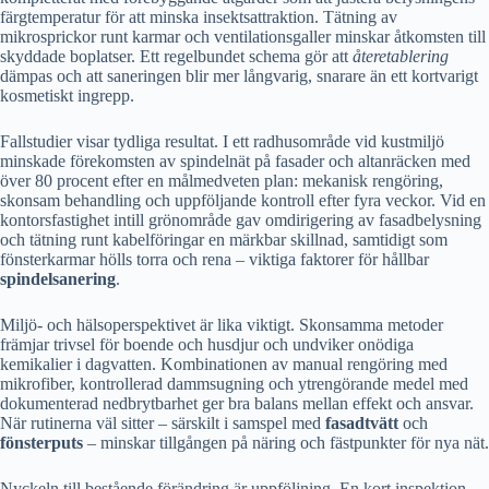
färgtemperatur för att minska insektsattraktion. Tätning av
mikrosprickor runt karmar och ventilationsgaller minskar åtkomsten till
skyddade boplatser. Ett regelbundet schema gör att
återetablering
dämpas och att saneringen blir mer långvarig, snarare än ett kortvarigt
kosmetiskt ingrepp.
Fallstudier visar tydliga resultat. I ett radhusområde vid kustmiljö
minskade förekomsten av spindelnät på fasader och altanräcken med
över 80 procent efter en målmedveten plan: mekanisk rengöring,
skonsam behandling och uppföljande kontroll efter fyra veckor. Vid en
kontorsfastighet intill grönområde gav omdirigering av fasadbelysning
och tätning runt kabelföringar en märkbar skillnad, samtidigt som
fönsterkarmar hölls torra och rena – viktiga faktorer för hållbar
spindelsanering
.
Miljö- och hälsoperspektivet är lika viktigt. Skonsamma metoder
främjar trivsel för boende och husdjur och undviker onödiga
kemikalier i dagvatten. Kombinationen av manual rengöring med
mikrofiber, kontrollerad dammsugning och ytrengörande medel med
dokumenterad nedbrytbarhet ger bra balans mellan effekt och ansvar.
När rutinerna väl sitter – särskilt i samspel med
fasadtvätt
och
fönsterputs
– minskar tillgången på näring och fästpunkter för nya nät.
Nyckeln till bestående förändring är uppföljning. En kort inspektion