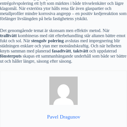
entrégolvspolering ett lyft som märktes i både trivselenkäter och lägre
klagomål. När exteriöra ytor hålls rena får även glaspartier och
metallprofiler mindre korrosiva angrepp – en positiv kedjereaktion som
förlänger livslängden på hela fastighetens ytskikt.
Det genomgående temat är skonsam men effektiv metod. När
tralltvätt
kombineras med rätt efterbehandling står altanen bättre emot
fukt och sol. När
stengolv polering
avslutas med impregnering blir
städningen enklare och ytan mer motståndskraftig. Och när helheten
knyts samman med planerad
fasadtvätt
,
taktvätt
och uppdaterad
fönsterputs
skapas ett sammanhängande underhåll som både ser bättre
ut och håller längre, säsong efter säsong.
Pavel Dragunov