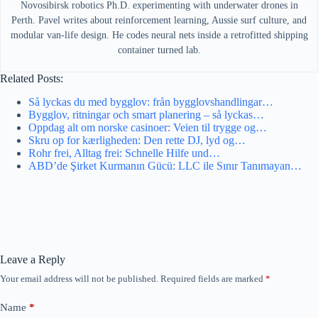
Novosibirsk robotics Ph.D. experimenting with underwater drones in
Perth. Pavel writes about reinforcement learning, Aussie surf culture, and
modular van-life design. He codes neural nets inside a retrofitted shipping
container turned lab.
Related Posts:
Så lyckas du med bygglov: från bygglovshandlingar…
Bygglov, ritningar och smart planering – så lyckas…
Oppdag alt om norske casinoer: Veien til trygge og…
Skru op for kærligheden: Den rette DJ, lyd og…
Rohr frei, Alltag frei: Schnelle Hilfe und…
ABD’de Şirket Kurmanın Gücü: LLC ile Sınır Tanımayan…
Leave a Reply
Your email address will not be published.
Required fields are marked
*
Name
*