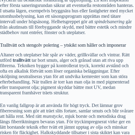
efter första saneringsrundan säkrar att eventuella restområden hanteras.
I utsatta lägen, exempelvis bryggnära hus eller fastigheter med mycket
utomhusbelysning, kan ett säsongsprogram upprättas med tätare
intervall under högsäsong. Helhetsgreppet gör att
spindelsanering
går
från akutinsats till förebyggande skydd, med bättre estetik och mindre
städbehov runt entréer, fönster och uteplatser.
Tralltvätt och stengolv polering – ytskikt som håller och imponerar
Altaner och uteplatser bär spår av väder, grillkvällar och vintrar. Rätt
utförd
tralltvätt
tar bort smuts, alger och grånad utan att riva upp
fibrerna. Tekniken bygger på kontrollerat tryck, korrekt avstånd och
ofta en alkalisk förtvätt som löser organiska beläggningar. Efter
sköljning neutraliseras ytan för att undvika kemrester som kan störa
efterbehandling. När trallen är torr kan man olja in med pigmenterad
eller transparent olja; pigment skyddar bättre mot UV, medan
transparent framhäver träets struktur.
En vanlig fallgrop är att använda för högt tryck. Det lämnar grov
fiberresning som gör att träet slits fortare, samlar smuts och blir svårare
att hålla rent. Med rätt
munstycke
, mjuk borste och metodiska drag
längs fiberriktningen bevaras ytan. För tryckimpregnerat virke ger en
lätt borstande teknik efter tvätt ett jämnt upptag av olja och minskar
risken för fläckighet. Halkskyddande tillsatser i sista skiktet kan vara