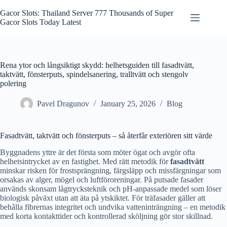
Skip
to
Gacor Slots: Thailand Server 777 Thousands of Super
content
Gacor Slots Today Latest
Rena ytor och långsiktigt skydd: helhetsguiden till fasadtvätt,
taktvätt, fönsterputs, spindelsanering, tralltvätt och stengolv
polering
Pavel Dragunov
January 25, 2026
Blog
Fasadtvätt, taktvätt och fönsterputs – så återfår exteriören sitt värde
Byggnadens yttre är det första som möter ögat och avgör ofta
helhetsintrycket av en fastighet. Med rätt metodik för
fasadtvätt
minskar risken för frostsprängning, färgsläpp och missfärgningar som
orsakas av alger, mögel och luftföroreningar. På putsade fasader
används skonsam lågtrycksteknik och pH-anpassade medel som löser
biologisk påväxt utan att äta på ytskiktet. För träfasader gäller att
behålla fibrernas integritet och undvika vatteninträngning – en metodik
med korta kontakt­tider och kontrollerad sköljning gör stor skillnad.