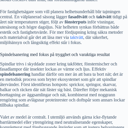
För fastighetsägare som vill planera helhetsunderhåll blir tajmingen
central. En välplanerad säsong lägger
fasadtvätt
och
taktvätt
tidigt på
året när temperaturen stiger, följt av
fönsterputs
inför visningar,
utesäsong och högre dagsljus. När helheten synkas förbättras både
estetik och fastighetsvärde. För mer fördjupning kring säkra metoder
och materialval går det att läsa mer via
taktvätt
, där säkerhet,
miljöhänsyn och långsiktig effekt står i fokus.
Spindelsanering med fokus på trygghet och varaktiga resultat
Spindlar trivs i skyddade zoner kring takfötter, fönsternischer och
fasadlampor där insekter lockas av värme och ljus. Effektiv
spindelsanering
handlar därför om mer än att bara ta bort nät; det är
en metodisk process som bryter ekosystemet som gör att spindlar
återvänder. Först identifieras hotspots: sprickor, springor, skarvar,
balkar och räcken där nät fäster sig bäst. Därefter följer mekanisk
borttagning av äggsamlingar och nät, kombinerat med noggrann
rengöring som avlägsnar proteinrester och doftspår som annars lockar
tillbaka spindlar.
Valet av medel är centralt. I utemiljö används gärna icke-flytande
barriärmedel eller ytrengöring med neutraliserande egenskaper,
kompletterat med förebyggande åtgärder som att justera belysningens