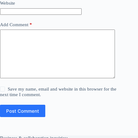
Website
Add Comment
*
Save my name, email and website in this browser for the
next time I comment.
Post Comment