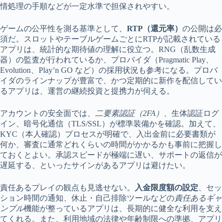
情処理の手順などが一定水準で担保されやすい。
ゲームの公平性を測る基準として、
RTP（還元率）
の公開は必
須だ。スロットやテーブルゲームごとにRTPが記載されている
アプリは、統計的な期待値の理解に役立つ。RNG（乱数生成
器）の監査が行われているか、プロバイダ（Pragmatic Play、
Evolution、Play’n GO など）の採用状況も参考になる。プロバ
イダのラインナップが豊富で、かつ定期的に新作を配信してい
るアプリは、運営の継続投資と提携力が伺える。
アカウントの安全面では、
二要素認証（2FA）
、生体認証ログ
イン、暗号化通信（TLS/SSL）が標準装備かを確認。加えて、
KYC（本人確認）プロセスが明確で、入出金前に必要書類が
何か、審査に通常どれくらいの時間がかかるかも事前に把握し
ておくとよい。承認スピードが極端に遅い、サポートの返信が
遅延する、といったサインがあるアプリは避けたい。
責任あるプレイの観点も見逃せない。
入金限度額の設定
、セッ
ション時間の通知、休止・自己排除ツールなどの
責任あるギャ
ンブル
機能が整っているアプリは、長期的に健全な利用を支え
てくれる。また、利用地域の法律や年齢制限への準拠、アプリ