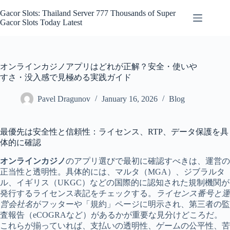
Skip
to
Gacor Slots: Thailand Server 777 Thousands of Super
content
Gacor Slots Today Latest
オンラインカジノアプリはどれが正解？安全・使いや
すさ・没入感で見極める実践ガイド
Pavel Dragunov
January 16, 2026
Blog
最優先は安全性と信頼性：ライセンス、RTP、データ保護を具
体的に確認
オンラインカジノ
のアプリ選びで最初に確認すべきは、運営の
正当性と透明性。具体的には、マルタ（MGA）、ジブラルタ
ル、イギリス（UKGC）などの国際的に認知された規制機関が
発行するライセンス表記をチェックする。
ライセンス番号と運
営会社名
がフッターや「規約」ページに明示され、第三者の監
査報告（eCOGRAなど）があるかが重要な見分けどころだ。
これらが揃っていれば、支払いの透明性、ゲームの公平性、苦