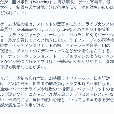
だが、
賭け条件（Wagering）
、有効期限、ゲーム寄与率、最
大ベット制限を必ず確認。賭け条件が低く、消化対象が広いほ
ど実利に近い。
ゲーム体験の軸は、スロットの豊富さに加え、
ライブカジノ
の
品質だ。EvolutionやPragmatic Play Liveなどのスタジオを採用
し、ブラックジャック、ルーレット、バカラに加えてゲームシ
ョー系が充実していると飽きにくい。ライブテーブルの同時接
続数、ベッティングリミットの幅、ディーラーの言語、UIの
視認性、
チャットのモデレーション
などが快適性を左右する。
トーナメントやミッション、ドロップ＆ウィンのようなイベン
トが定期開催されるアプリは、報酬設計が分かりやすく、参加
導線も明確なことが多い。
サポート体制も忘れずに。24時間ライブチャット、日本語対
応、FAQの充実、担当者の解決力はトラブル時の命綱になる。
通知のパーソナライズや履歴の一括管理、ベットリミットのセ
ルフ設定など、
コントロール性が高いアプリ
はストレスが少な
い。最終的には、毎日の使い心地と、いつでも出金できる安心
感が満足度を決定づける。