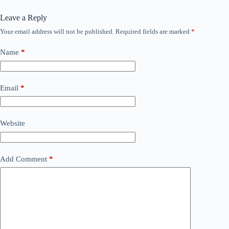
Leave a Reply
Your email address will not be published.
Required fields are marked
*
Name
*
Email
*
Website
Add Comment
*