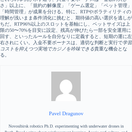
さ」以上に、「規約の解像度」「ゲーム選定」「ベット管理」
「時間管理」が成果を分ける。特に、RTPやボラティリティの
理解が浅いまま条件消化に挑むと、期待値の高い選択を逃しが
ちだ。RTP96%以上のスロットを基軸にし、ベットサイズは上
限の50〜70%を目安に設定、残高が伸びたら一部を安全運用に
回す、といったルールを自分なりに定義すると、短期の運に左
右されにくい。入金不要ボーナスは、適切な判断と実行で
学習
コストを抑えつつ実地でカジノを吟味できる
貴重な機会とな
る。
Pavel Dragunov
Novosibirsk robotics Ph.D. experimenting with underwater drones in