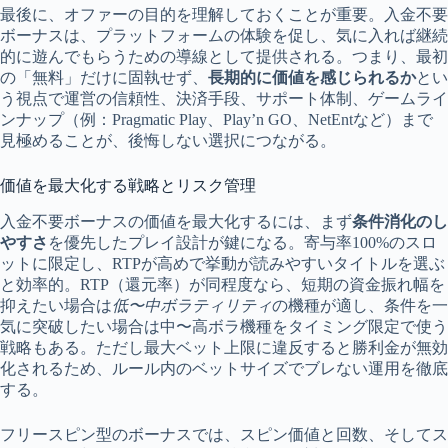
最後に、オファーの目的を理解しておくことが重要。入金不要
ボーナスは、プラットフォームの体験を促し、気に入れば継続
的に遊んでもらうための導線として提供される。つまり、最初
の「無料」だけに固執せず、
長期的に価値を感じられるか
とい
う視点で運営の信頼性、決済手段、サポート体制、ゲームライ
ンナップ（例：Pragmatic Play、Play’n GO、NetEntなど）まで
見極めることが、後悔しない選択につながる。
価値を最大化する戦略とリスク管理
入金不要ボーナスの価値を最大化するには、まず
条件消化のし
やすさ
を優先したプレイ設計が鍵になる。寄与率100%のスロ
ットに限定し、RTPが高めで挙動が読みやすいタイトルを選ぶ
と効率的。RTP（還元率）が同程度なら、短期の資金振れ幅を
抑えたい場合は
低〜中ボラティリティ
の機種が適し、条件を一
気に突破したい場合は中〜高ボラ機種をタイミング限定で使う
戦略もある。ただし最大ベット上限に違反すると勝利金が無効
化されるため、ルール内のベットサイズでブレない運用を徹底
する。
フリースピン型のボーナスでは、スピン価値と回数、そしてス