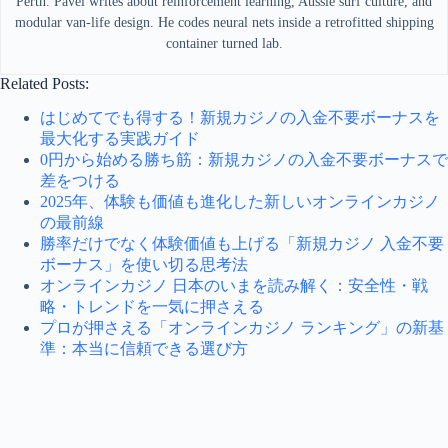
Perth. Pavel writes about reinforcement learning, Aussie surf culture, and
modular van-life design. He codes neural nets inside a retrofitted shipping
container turned lab.
Related Posts:
はじめてでも得する！新規カジノの入金不要ボーナスを
最大化する実践ガイド
0円から始める勝ち筋：新規カジノの入金不要ボーナスで
差をつける
2025年、体験も価値も進化した新しいオンラインカジノ
の最前線
勝率だけでなく体験価値も上げる「新規カジノ 入金不要
ボーナス」を使い切る思考法
オンラインカジノ 日本のいまを読み解く：安全性・戦
略・トレンドを一気に押さえる
プロが押さえる「オンラインカジノ ランキング」の新基
準：本当に信頼できる選び方