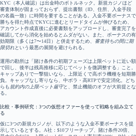
KYC（本人確認）は出金時のボトルネック。新規カジノほど
審査体制が固まっておらず、提出書類（ID、住所、入金手段
の名義一致）に時間を要することがある。入金不要ボーナスで
勝ちを得た時点でKYCに進むとリードタイムが伸びるため、
アカウント作成直後に必要書類をアップロードし、審査完了を
確認してから消化を始めるとムダがない。また、ボーナスの有
効期限（多くは7〜14日）と併走するため、
審査待ちの間に期
限切れ
という最悪の展開を避けられる。
運用の勘所は「賭け条件の初期フェーズは上限ベットに近い額
で回し、後半は残高推移に応じてベットを微調整する」こと。
キャップありで一撃狙いなら、上限近くで高ボラ機種を短期勝
負。キャップなし寄りなら、中ボラ・高RTPで安定消化。どち
らも
規約内の上限ベット厳守
と、禁止機能のオフが大前提とな
る。
比較・事例研究：3つの仮想オファーを使って戦略を組み立て
る
仮に3つの新規カジノが、以下のような入金不要ボーナスを提
示しているとする。A社：$10フリーチップ、賭け条件20倍、