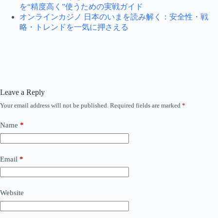
を“精度高く”使うための実戦ガイド
オンラインカジノ 日本のいまを読み解く：安全性・戦
略・トレンドを一気に押さえる
Leave a Reply
Your email address will not be published.
Required fields are marked
*
Name
*
Email
*
Website