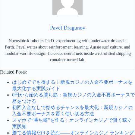
Pavel Dragunov
Novosibirsk robotics Ph.D. experimenting with underwater drones in
Perth. Pavel writes about reinforcement learning, Aussie surf culture, and
modular van-life design. He codes neural nets inside a retrofitted shipping
container turned lab.
Related Posts:
はじめてでも得する！新規カジノの入金不要ボーナスを
最大化する実践ガイド
0円から始める勝ち筋：新規カジノの入金不要ボーナスで
差をつける
初回入金なしで始めるチャンスを最大化：新規カジノの
入金不要ボーナスを賢く使い切る方法
スマホで“勝ち癖”を作る：オンラインカジノで賢く稼ぐ
実践知
勝てる情報だけを読む――オンラインカジノ ランキング