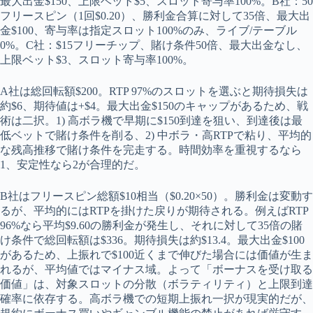
最大出金$150、上限ベット$5、スロット寄与率100%。B社：50
フリースピン（1回$0.20）、勝利金合算に対して35倍、最大出
金$100、寄与率は指定スロット100%のみ、ライブ/テーブル
0%。C社：$15フリーチップ、賭け条件50倍、最大出金なし、
上限ベット$3、スロット寄与率100%。
A社は総回転額$200。RTP 97%のスロットを選ぶと期待損失は
約$6、期待値は+$4。最大出金$150のキャップがあるため、戦
術は二択。1) 高ボラ機で早期に$150到達を狙い、到達後は最
低ベットで賭け条件を削る、2) 中ボラ・高RTPで粘り、平均的
な残高推移で賭け条件を完走する。時間効率を重視するなら
1、安定性なら2が合理的だ。
B社はフリースピン総額$10相当（$0.20×50）。勝利金は変動す
るが、平均的にはRTPを掛けた戻りが期待される。例えばRTP
96%なら平均$9.60の勝利金が発生し、それに対して35倍の賭
け条件で総回転額は$336。期待損失は約$13.4。最大出金$100
があるため、上振れで$100近くまで伸びた場合には価値が生ま
れるが、平均値ではマイナス域。よって「ボーナスを受け取る
価値」は、対象スロットの分散（ボラティリティ）と上限到達
確率に依存する。高ボラ機での短期上振れ一択が現実的だが、