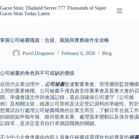
Skip
to
Gacor Slots: Thailand Server 777 Thousands of Super
content
Gacor Slots Today Latest
掌握公司秘書職責：合規、風險與實務操作全攻略
Pavel Dragunov
February 6, 2026
Blog
公司秘書的角色與不可或缺的價值
在現代企業治理中，
公司秘書
是連繫董事會、管理層與監管機構
之間的重要橋樑。公司秘書不僅負責安排董事會及股東大會的召
開、準備會議文件與會議記錄，還必須確保公司遵守《公司條
例》及相關法規，維護公司章程及法定登記資料的準確性。對於
想嘗試自行處理公司秘書職務的企業主而言，了解日常合規工作
的細節如申報年報、維持股東名冊、處理股本變動以及保存會議
記錄等，是決定是否自行承擔該職務的關鍵。
不少中小企會考慮由內部人員兼任秘書或選擇外包給專業的
秘書