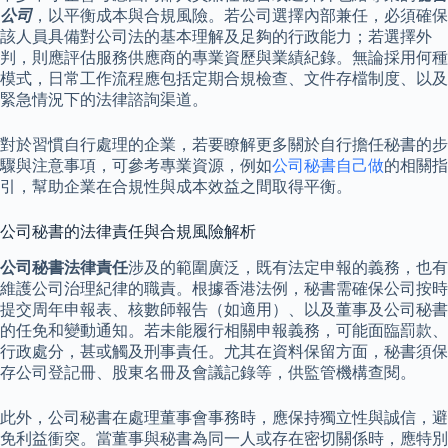
公司
，以平衡成本與合規風險。若公司選擇內部兼任，必須確保
該人員具備對公司法的基本理解及足夠的行政能力；若選擇外
判，則應評估服務供應商的專業資歷與業績紀錄。無論採用何種
模式，日常工作流程應包括定期合規檢查、文件存檔制度、以及
緊急情況下的法律諮詢渠道。
對於習慣自行處理的企業，若要瞭解更多關於自行擔任秘書的步
驟與注意事項，可參考專業資源，例如
公司秘書自己做
的相關指
引，幫助企業在合規性與成本效益之間取得平衡。
公司秘書的法律責任與合規風險解析
公司秘書法律責任
涉及的範圍廣泛，既有法定申報的義務，也有
維護公司治理紀律的職責。根據香港法例，秘書需確保公司按時
提交周年申報表、核數師報告（如適用）、以及董事及公司秘書
的任免和變動通知。若未能履行相關申報義務，可能面臨罰款、
行政處分，甚或觸及刑事責任。尤其在資料保留方面，秘書須保
存公司登記冊、股東名冊及會議記錄等，供監管機構查閱。
此外，公司秘書在處理董事會事務時，應保持獨立性與誠信，避
免利益衝突。當董事與秘書為同一人或存在密切關係時，應特別