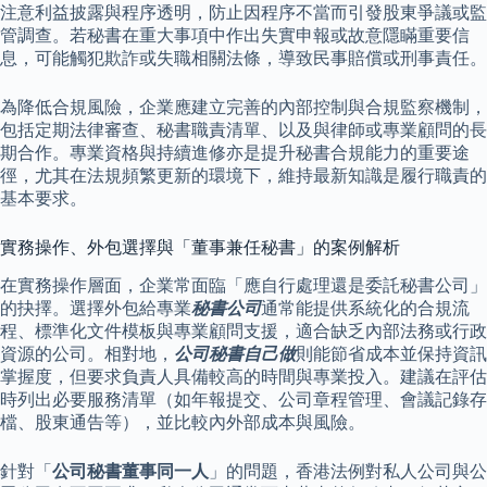
注意利益披露與程序透明，防止因程序不當而引發股東爭議或監
管調查。若秘書在重大事項中作出失實申報或故意隱瞞重要信
息，可能觸犯欺詐或失職相關法條，導致民事賠償或刑事責任。
為降低合規風險，企業應建立完善的內部控制與合規監察機制，
包括定期法律審查、秘書職責清單、以及與律師或專業顧問的長
期合作。專業資格與持續進修亦是提升秘書合規能力的重要途
徑，尤其在法規頻繁更新的環境下，維持最新知識是履行職責的
基本要求。
實務操作、外包選擇與「董事兼任秘書」的案例解析
在實務操作層面，企業常面臨「應自行處理還是委託秘書公司」
的抉擇。選擇外包給專業
秘書公司
通常能提供系統化的合規流
程、標準化文件模板與專業顧問支援，適合缺乏內部法務或行政
資源的公司。相對地，
公司秘書自己做
則能節省成本並保持資訊
掌握度，但要求負責人具備較高的時間與專業投入。建議在評估
時列出必要服務清單（如年報提交、公司章程管理、會議記錄存
檔、股東通告等），並比較內外部成本與風險。
針對「
公司秘書董事同一人
」的問題，香港法例對私人公司與公