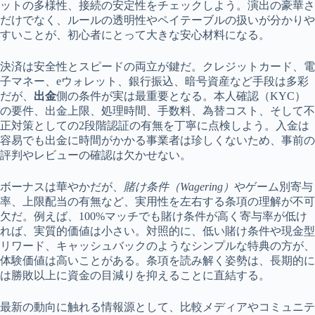
ットの多様性、接続の安定性をチェックしよう。演出の豪華さ
だけでなく、ルールの透明性やペイテーブルの扱いが分かりや
すいことが、初心者にとって大きな安心材料になる。
決済は安全性とスピードの両立が鍵だ。クレジットカード、電
子マネー、eウォレット、銀行振込、暗号資産など手段は多彩
だが、
出金
側の条件が実は最重要となる。本人確認（KYC）
の要件、出金上限、処理時間、手数料、為替コスト、そして不
正対策としての2段階認証の有無を丁寧に点検しよう。入金は
容易でも出金に時間がかかる事業者は珍しくないため、事前の
評判やレビューの確認は欠かせない。
ボーナスは華やかだが、
賭け条件（Wagering）
やゲーム別寄与
率、上限配当の有無など、実用性を左右する条項の理解が不可
欠だ。例えば、100%マッチでも賭け条件が高く寄与率が低け
れば、実質的価値は小さい。対照的に、低い賭け条件や現金型
リワード、キャッシュバックのようなシンプルな特典の方が、
体験価値は高いことがある。条項を読み解く姿勢は、長期的に
は勝敗以上に資金の目減りを抑えることに直結する。
最新の動向に触れる情報源として、比較メディアやコミュニテ