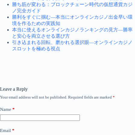
勝ち筋が変わる：ブロックチェーン時代の仮想通貨カジ
ノ完全ガイド
勝利をすぐに掴む—本当にオンラインカジノ出金早い環
境を作るための実践知
本当に使えるオンラインカジノランキングの見方—勝率
と安心を両立させる選び方
引き込まれる回転、磨かれる選択眼—オンラインカジノ
スロットを極める視点
Leave a Reply
Your email address will not be published.
Required fields are marked
*
Name
*
Email
*