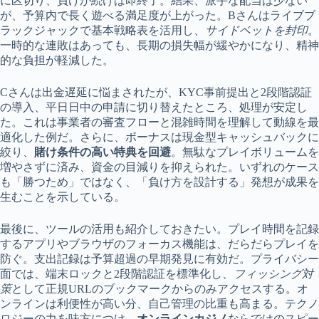
に区切り、負けが続けば即終了。結果、派手な配当は少ない
が、予算内で長く遊べる満足度が上がった。Bさんはライブブ
ラックジャックで基本戦略表を活用し、
サイドベットを封印
。
一時的な連敗はあっても、長期の損失幅が緩やかになり、精神
的な負担が軽減した。
Cさんは出金遅延に悩まされたが、KYC事前提出と2段階認証
の導入、平日日中の申請に切り替えたところ、処理が安定し
た。これは事業者の審査フローと混雑時間を理解して動線を最
適化した例だ。さらに、ボーナスは現金型キャッシュバックに
絞り、
賭け条件の高い特典を回避
。無駄なプレイボリュームを
増やさずに済み、資金の目減りを抑えられた。いずれのケース
も「勝つため」ではなく、「負け方を設計する」発想が成果を
生むことを示している。
最後に、ツールの活用も紹介しておきたい。プレイ時間を記録
するアプリやブラウザのフォーカス機能は、だらだらプレイを
防ぐ。支出記録は予算超過の早期発見に有効だ。プライバシー
面では、端末ロックと2段階認証を標準化し、
フィッシング対
策
として正規URLのブックマークからのみアクセスする。オ
ンラインは利便性が高い分、自己管理の比重も高まる。テクノ
ロジーの力を味方につけ、
オンラインカジノ
ならではのスピー