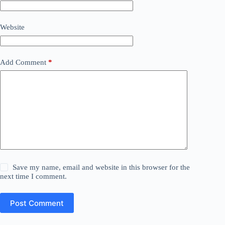
Website
Add Comment
*
Save my name, email and website in this browser for the
next time I comment.
Post Comment