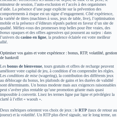
minuteur de session, l’auto-exclusion et l’accès à des organismes
d’aide. La présence d’une page explicite sur la prévention des
comportements à risque est un signe d’engagement. Côté expérience,
la variété de titres (machines à sous, jeux de table, live), l’optimisation
mobile et la présence d’éditeurs réputés parlent en faveur d’un site de
qualité. Méfiez-vous des promesses trop belles pour être vraies, des
bonus
opaques et des offres agressives qui poussent au surjeu : dans
l’univers du
casino en ligne
, la prudence éclairée est votre meilleur
allié.
Optimiser vos gains et votre expérience : bonus, RTP, volatilité, gestion
de bankroll
Les
bonus de bienvenue
, tours gratuits et offres de recharge peuvent
améliorer votre capital de jeu, à condition d’en comprendre les règles.
Les
conditions de mise
(wagering), la contribution des différents jeux
au déblocage du bonus, les plafonds de gains et les durées de validité
sont déterminants. Un bonus modeste mais aux exigences raisonnables
peut s’avérer plus rentable qu’une promotion géante mais quasi
impossible à convertir. Lisez les termes ligne par ligne et privilégiez la
clarté à l’effet « waouh ».
Deux métriques orientent vos choix de jeux : le
RTP
(taux de retour au
joueur) et la
volatilité
. Un RTP plus élevé signale, sur le long terme, un