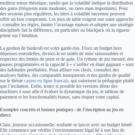
meilleur retour théorique, tandis que la volatilité indique la distribution
des gains (fréquents mais modestes, ou rares mais importants). Pour
des sessions plus régulières, les titres à volatilité moyenne peuvent
offrir un bon compromis. Les jeux de table exigent une autre approche
: connaître les règles, limiter l’avantage maison et adopter une stratégie
disciplinée fait la différence, en particulier au blackjack où la rigueur
prime sur l’intuition.
La gestion de bankroll est votre garde-fou. Fixez un budget hors
dépenses essentielles, divisez-le en unités de mise raisonnables et
respectez des limites de perte et de gain. Un rythme de jeu mesuré, des
pauses programmées et la capacité à « s’arrêter en étant gagnant » sont
des habitudes profitables. Pour affiner vos choix, consultez des
analyses fiables, des comparatifs transparents et des guides de qualité
sur le thème
casino en ligne francais
, qui valorisent la pédagogie plutôt
que l’incitation. Enfin, testez si possible les versions démo des
machines à sous afin d’évaluer la dynamique du jeu, le tableau de
paiement et les fonctionnalités bonus, sans risquer votre capital.
Exemples concrets et bonnes pratiques : de l’inscription au jeu en
direct
Clara, joueuse occasionnelle, souhaite se lancer avec un budget limité.
Elle commence par vérifier l’environnement légal lié à son lieu de