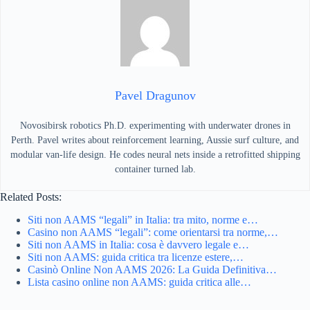
Pavel Dragunov
Novosibirsk robotics Ph.D. experimenting with underwater drones in
Perth. Pavel writes about reinforcement learning, Aussie surf culture, and
modular van-life design. He codes neural nets inside a retrofitted shipping
container turned lab.
Related Posts:
Siti non AAMS “legali” in Italia: tra mito, norme e…
Casino non AAMS “legali”: come orientarsi tra norme,…
Siti non AAMS in Italia: cosa è davvero legale e…
Siti non AAMS: guida critica tra licenze estere,…
Casinò Online Non AAMS 2026: La Guida Definitiva…
Lista casino online non AAMS: guida critica alle…