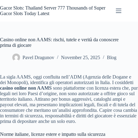
Skip
to
Gacor Slots: Thailand Server 777 Thousands of Super
content
Gacor Slots Today Latest
Casino online non AAMS: rischi, tutele e verità da conoscere
prima di giocare
Pavel Dragunov
November 25, 2025
Blog
La sigla AAMS, oggi confluita nell’ADM (Agenzia delle Dogane e
dei Monopoli), identifica gli operatori autorizzati in Italia. I cosiddetti
casino online non AAMS
sono piattaforme con licenza estera che, pur
legali nei loro Paesi d’origine, non sono autorizzate a offrire gioco sul
territorio italiano. Attirano per bonus aggressivi, cataloghi ampi e
payout elevati, ma presentano implicazioni legali, fiscali e di tutela del
consumatore che meritano un’analisi approfondita. Capire cosa cambia
in termini di sicurezza, responsabilità e diritti del giocatore è essenziale
prima di depositare anche un solo euro.
Norme italiane, licenze estere e impatto sulla sicurezza