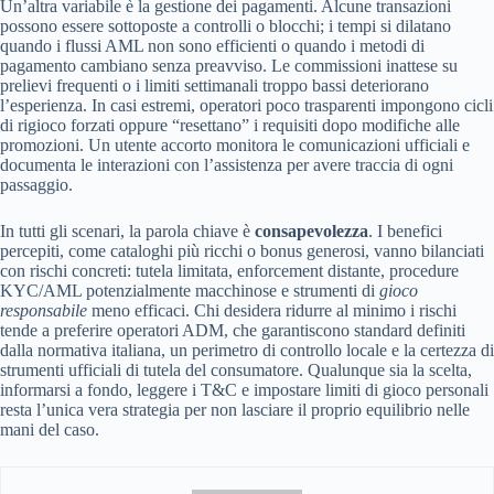
Un’altra variabile è la gestione dei pagamenti. Alcune transazioni
possono essere sottoposte a controlli o blocchi; i tempi si dilatano
quando i flussi AML non sono efficienti o quando i metodi di
pagamento cambiano senza preavviso. Le commissioni inattese su
prelievi frequenti o i limiti settimanali troppo bassi deteriorano
l’esperienza. In casi estremi, operatori poco trasparenti impongono cicli
di rigioco forzati oppure “resettano” i requisiti dopo modifiche alle
promozioni. Un utente accorto monitora le comunicazioni ufficiali e
documenta le interazioni con l’assistenza per avere traccia di ogni
passaggio.
In tutti gli scenari, la parola chiave è
consapevolezza
. I benefici
percepiti, come cataloghi più ricchi o bonus generosi, vanno bilanciati
con rischi concreti: tutela limitata, enforcement distante, procedure
KYC/AML potenzialmente macchinose e strumenti di
gioco
responsabile
meno efficaci. Chi desidera ridurre al minimo i rischi
tende a preferire operatori ADM, che garantiscono standard definiti
dalla normativa italiana, un perimetro di controllo locale e la certezza di
strumenti ufficiali di tutela del consumatore. Qualunque sia la scelta,
informarsi a fondo, leggere i T&C e impostare limiti di gioco personali
resta l’unica vera strategia per non lasciare il proprio equilibrio nelle
mani del caso.