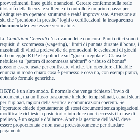
provvedimenti, linee guida e sanzioni. Cercare conferme sulla reale
titolarità della licenza e sull’ente di controllo è un primo passo per
distinguere tra operatori strutturati e realtà improvvisate. Attenzione ai
siti che “prendono in prestito” loghi o certificazioni: la
trasparenza
documentale
deve essere verificabile.
Le
Condizioni Generali
d’uso vanno lette con cura. Punti critici sono i
requisiti di scommessa (wagering), i limiti di puntata durante il bonus, i
massimali di vincita prelevabile da promozioni, le esclusioni di giochi
dal conteggio RTP e le politiche sul “gioco irregolare”. Clausole
nebulose su “pattern di scommessa arbitrari” o “abuso di bonus”
possono essere usate per confiscare vincite. Un operatore affidabile
enuncia in modo chiaro cosa è permesso e cosa no, con esempi pratici,
evitando formule generiche.
Il
KYC
è un altro snodo. È normale che venga richiesto l’invio di
documenti, ma un flusso trasparente include: tempi stimati, canali sicuri
per l’upload, ragioni della verifica e comunicazioni coerenti. Se
l’operatore chiede ripetutamente gli stessi documenti senza spiegazioni,
modifica le richieste a posteriori o introduce oneri eccessivi in fase di
prelievo, è un segnale d’allarme. Anche la gestione dell’
AML
deve
essere proporzionata e non usata pretestuosamente per ritardare
pagamenti.