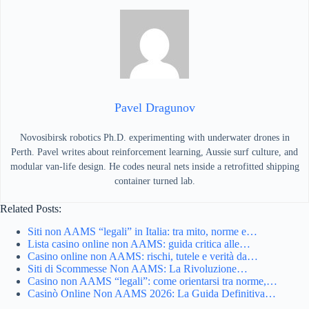
Pavel Dragunov
Novosibirsk robotics Ph.D. experimenting with underwater drones in
Perth. Pavel writes about reinforcement learning, Aussie surf culture, and
modular van-life design. He codes neural nets inside a retrofitted shipping
container turned lab.
Related Posts:
Siti non AAMS “legali” in Italia: tra mito, norme e…
Lista casino online non AAMS: guida critica alle…
Casino online non AAMS: rischi, tutele e verità da…
Siti di Scommesse Non AAMS: La Rivoluzione…
Casino non AAMS “legali”: come orientarsi tra norme,…
Casinò Online Non AAMS 2026: La Guida Definitiva…