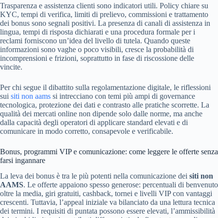
Trasparenza e assistenza clienti sono indicatori utili. Policy chiare su
KYC, tempi di verifica, limiti di prelievo, commissioni e trattamento
dei bonus sono segnali positivi. La presenza di canali di assistenza in
lingua, tempi di risposta dichiarati e una procedura formale per i
reclami forniscono un’idea del livello di tutela. Quando queste
informazioni sono vaghe o poco visibili, cresce la probabilità di
incomprensioni e frizioni, soprattutto in fase di riscossione delle
vincite.
Per chi segue il dibattito sulla regolamentazione digitale, le riflessioni
sui
siti non aams
si intrecciano con temi più ampi di governance
tecnologica, protezione dei dati e contrasto alle pratiche scorrette. La
qualità dei mercati online non dipende solo dalle norme, ma anche
dalla capacità degli operatori di applicare standard elevati e di
comunicare in modo corretto, consapevole e verificabile.
Bonus, programmi VIP e comunicazione: come leggere le offerte senza
farsi ingannare
La leva dei bonus è tra le più potenti nella comunicazione dei
siti non
AAMS
. Le offerte appaiono spesso generose: percentuali di benvenuto
oltre la media, giri gratuiti, cashback, tornei e livelli VIP con vantaggi
crescenti. Tuttavia, l’appeal iniziale va bilanciato da una lettura tecnica
dei termini. I requisiti di puntata possono essere elevati, l’ammissibilità