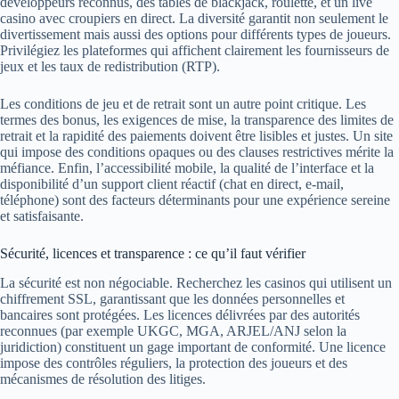
développeurs reconnus, des tables de blackjack, roulette, et un live
casino avec croupiers en direct. La diversité garantit non seulement le
divertissement mais aussi des options pour différents types de joueurs.
Privilégiez les plateformes qui affichent clairement les fournisseurs de
jeux et les taux de redistribution (RTP).
Les conditions de jeu et de retrait sont un autre point critique. Les
termes des bonus, les exigences de mise, la transparence des limites de
retrait et la rapidité des paiements doivent être lisibles et justes. Un site
qui impose des conditions opaques ou des clauses restrictives mérite la
méfiance. Enfin, l’accessibilité mobile, la qualité de l’interface et la
disponibilité d’un support client réactif (chat en direct, e-mail,
téléphone) sont des facteurs déterminants pour une expérience sereine
et satisfaisante.
Sécurité, licences et transparence : ce qu’il faut vérifier
La sécurité est non négociable. Recherchez les casinos qui utilisent un
chiffrement SSL, garantissant que les données personnelles et
bancaires sont protégées. Les licences délivrées par des autorités
reconnues (par exemple UKGC, MGA, ARJEL/ANJ selon la
juridiction) constituent un gage important de conformité. Une licence
impose des contrôles réguliers, la protection des joueurs et des
mécanismes de résolution des litiges.