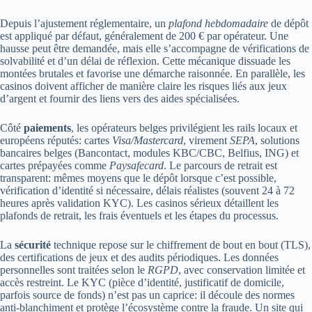
Depuis l’ajustement réglementaire, un
plafond hebdomadaire
de dépôt
est appliqué par défaut, généralement de 200 € par opérateur. Une
hausse peut être demandée, mais elle s’accompagne de vérifications de
solvabilité et d’un délai de réflexion. Cette mécanique dissuade les
montées brutales et favorise une démarche raisonnée. En parallèle, les
casinos doivent afficher de manière claire les risques liés aux jeux
d’argent et fournir des liens vers des aides spécialisées.
Côté
paiements
, les opérateurs belges privilégient les rails locaux et
européens réputés: cartes
Visa/Mastercard
, virement
SEPA
, solutions
bancaires belges (Bancontact, modules KBC/CBC, Belfius, ING) et
cartes prépayées comme
Paysafecard
. Le parcours de retrait est
transparent: mêmes moyens que le dépôt lorsque c’est possible,
vérification d’identité si nécessaire, délais réalistes (souvent 24 à 72
heures après validation KYC). Les casinos sérieux détaillent les
plafonds de retrait, les frais éventuels et les étapes du processus.
La
sécurité
technique repose sur le chiffrement de bout en bout (TLS),
des certifications de jeux et des audits périodiques. Les données
personnelles sont traitées selon le
RGPD
, avec conservation limitée et
accès restreint. Le KYC (pièce d’identité, justificatif de domicile,
parfois source de fonds) n’est pas un caprice: il découle des normes
anti-blanchiment et protège l’écosystème contre la fraude. Un site qui