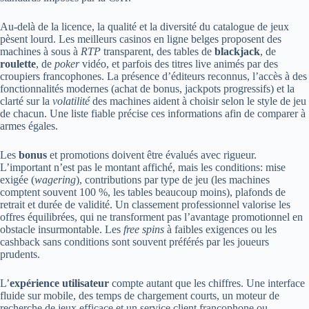
Au-delà de la licence, la qualité et la diversité du catalogue de jeux
pèsent lourd. Les meilleurs casinos en ligne belges proposent des
machines à sous à
RTP
transparent, des tables de
blackjack
, de
roulette
, de
poker
vidéo, et parfois des titres live animés par des
croupiers francophones. La présence d’éditeurs reconnus, l’accès à des
fonctionnalités modernes (achat de bonus, jackpots progressifs) et la
clarté sur la
volatilité
des machines aident à choisir selon le style de jeu
de chacun. Une liste fiable précise ces informations afin de comparer à
armes égales.
Les
bonus
et promotions doivent être évalués avec rigueur.
L’important n’est pas le montant affiché, mais les conditions: mise
exigée (
wagering
), contributions par type de jeu (les machines
comptent souvent 100 %, les tables beaucoup moins), plafonds de
retrait et durée de validité. Un classement professionnel valorise les
offres équilibrées, qui ne transforment pas l’avantage promotionnel en
obstacle insurmontable. Les
free spins
à faibles exigences ou les
cashback sans conditions sont souvent préférés par les joueurs
prudents.
L’
expérience utilisateur
compte autant que les chiffres. Une interface
fluide sur mobile, des temps de chargement courts, un moteur de
recherche de jeux efficace et un service client francophone ou