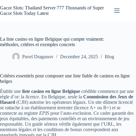
Skip
to
Gacor Slots: Thailand Server 777 Thousands of Super
content
Gacor Slots Today Latest
La liste casino en ligne Belgique qui compte vraiment:
méthodes, critères et exemples concrets
Pavel Dragunov
December 24, 2025
Blog
Critères essentiels pour composer une liste fiable de casinos en ligne
belges
Établir une
liste casino en ligne Belgique
crédible commence par une
règle d’or: la
licence
. En Belgique, seule la
Commission des Jeux de
Hasard
(CJH) autorise les opérateurs légaux. Un site dûment licencié
se rattache à un établissement terrestre (licence A+ ou B+) et se
connecte au registre
EPIS
pour l’auto-exclusion. Ce cadre garantit des
jeux équitables, des paiements contrôlés et un environnement de jeu
responsable. Un guide sérieux vérifie également que l’URL, les
mentions légales et les conditions de bonus correspondent aux
standards imposés par la CJH.