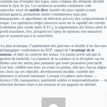
contente pas d’empiler des logos, mais compare des éléments décisifs
selon le style de jeu. Les tendances actuelles confirment cette
approche: essor du
mobile-first
, montée des jeux rapides (crash,
instant games), promotions moins volumineuses mais plus
transparentes, et algorithmes de détection précoce des comportements à
risque. Les opérateurs belges innovent aussi sur la
rapidité des retraits
(validation plus courte après KYC), la segmentation des bonus selon le
profil (machines, live, jackpots) et l’ajout de missions non-intrusives
qui ne poussent pas à la surenchère.
Au plan technique, l’optimisation des parcours se double d’un discours
pédagogique: explicitation du
RTP
, rappel de l’
avantage de la
maison
, et mise en contexte des bonus. Un joueur averti sait que la
gestion de bankroll, l’acceptation de la variance et la discipline sur les
limites sont des atouts plus puissants que toute promotion ponctuelle.
Une liste crédible met donc en avant ces points, afin que chacun aligne
ses choix sur ses objectifs: divertissement durable, contrôle des
dépenses et sécurité maximale. Lorsque ces piliers sont réunis —
licence CJH, transparence, paiements solides et responsabilisation — la
sélection devient claire et les sessions de jeu gagnent en sérénité.