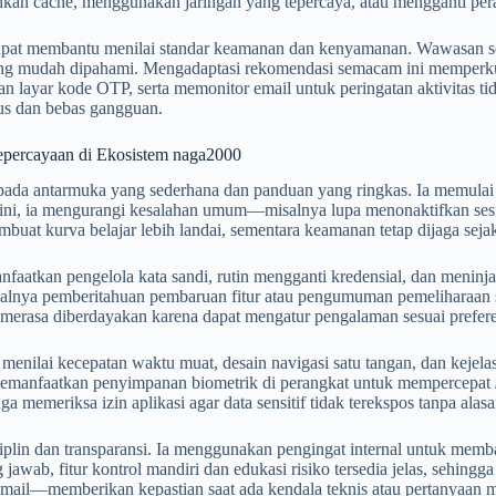
hkan cache, menggunakan jaringan yang tepercaya, atau mengganti pera
itur dapat membantu menilai standar keamanan dan kenyamanan. Wawasan 
 yang mudah dipahami. Mengadaptasi rekomendasi semacam ini memperk
 layar kode OTP, serta memonitor email untuk peringatan aktivitas tid
s dan bebas gangguan.
Kepercayaan di Ekosistem naga2000
k pada antarmuka yang sederhana dan panduan yang ringkas. Ia memulai
i ini, ia mengurangi kesalahan umum—misalnya lupa menonaktifkan sesi 
buat kurva belajar lebih landai, sementara keamanan tetap dijaga seja
atkan pengelola kata sandi, rutin mengganti kredensial, dan meninjau 
lnya pemberitahuan pembaruan fitur atau pengumuman pemeliharaan sist
 merasa diberdayakan karena dapat mengatur pengalaman sesuai preferen
 menilai kecepatan waktu muat, desain navigasi satu tangan, dan kejela
ni memanfaatkan penyimpanan biometrik di perangkat untuk mempercepat
 memeriksa izin aplikasi agar data sensitif tidak terekspos tanpa alasa
in dan transparansi. Ia menggunakan pengingat internal untuk membat
awab, fitur kontrol mandiri dan edukasi risiko tersedia jelas, sehing
ail—memberikan kepastian saat ada kendala teknis atau pertanyaan me