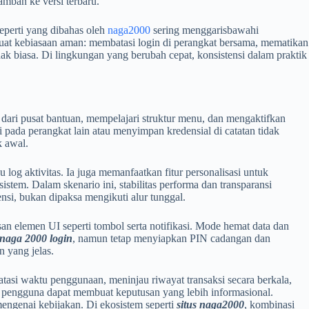
mban ke versi terbaru.
seperti yang dibahas oleh
naga2000
sering menggarisbawahi
uat kebiasaan aman: membatasi login di perangkat bersama, mematikan
ak biasa. Di lingkungan yang berubah cepat, konsistensi dalam praktik
 dari pusat bantuan, mempelajari struktur menu, dan mengaktifkan
pada perangkat lain atau menyimpan kredensial di catatan tidak
k awal.
log aktivitas. Ia juga memanfaatkan fitur personalisasi untuk
em. Dalam skenario ini, stabilitas performa dan transparansi
si, bukan dipaksa mengikuti alur tunggal.
san elemen UI seperti tombol serta notifikasi. Mode hemat data dan
naga 2000 login
, namun tetap menyiapkan PIN cadangan dan
n yang jelas.
asi waktu penggunaan, meninjau riwayat transaksi secara berkala,
ga pengguna dapat membuat keputusan yang lebih informasional.
ngenai kebijakan. Di ekosistem seperti
situs naga2000
, kombinasi