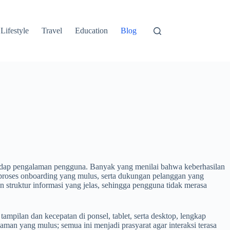
Lifestyle
Travel
Education
Blog
hadap pengalaman pengguna. Banyak yang menilai bahwa keberhasilan
, proses onboarding yang mulus, serta dukungan pelanggan yang
 struktur informasi yang jelas, sehingga pengguna tidak merasa
ampilan dan kecepatan di ponsel, tablet, serta desktop, lengkap
man yang mulus; semua ini menjadi prasyarat agar interaksi terasa