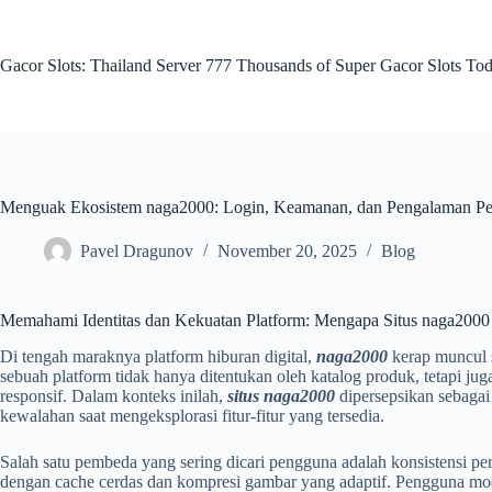
Skip
to
content
Gacor Slots: Thailand Server 777 Thousands of Super Gacor Slots Tod
Menguak Ekosistem naga2000: Login, Keamanan, dan Pengalaman Pe
Pavel Dragunov
November 20, 2025
Blog
Memahami Identitas dan Kekuatan Platform: Mengapa Situs naga2000
Di tengah maraknya platform hiburan digital,
naga2000
kerap muncul 
sebuah platform tidak hanya ditentukan oleh katalog produk, tetapi j
responsif. Dalam konteks inilah,
situs naga2000
dipersepsikan sebagai
kewalahan saat mengeksplorasi fitur-fitur yang tersedia.
Salah satu pembeda yang sering dicari pengguna adalah konsistensi per
dengan cache cerdas dan kompresi gambar yang adaptif. Pengguna moder