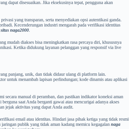
 yang dapat disesuaikan. Jika eksekusinya tepat, pengguna akan
rivasi yang transparan, serta menyediakan opsi autentikasi ganda.
ribadi. Kecenderungan industri mengarah pada verifikasi identitas
i
situs naga2000
.
ang mudah diakses bisa meningkatkan rasa percaya diri, khususnya
ikasi. Ketika didukung layanan pelanggan yang responsif via live
ang panjang, unik, dan tidak didaur ulang di platform lain.
faktor untuk menambah lapisan perlindungan; kode dinamis atau aplikasi
smi secara manual di peramban, dan pastikan indikator koneksi aman
ni berguna saat Anda berganti gawai atau mencurigai adanya akses
n jejak aktivitas yang dapat Anda audit.
fikasi email atau identitas. Hindari jasa pihak ketiga yang tidak resmi
au jaringan publik yang tidak aman kadang memicu kegagalan
naga