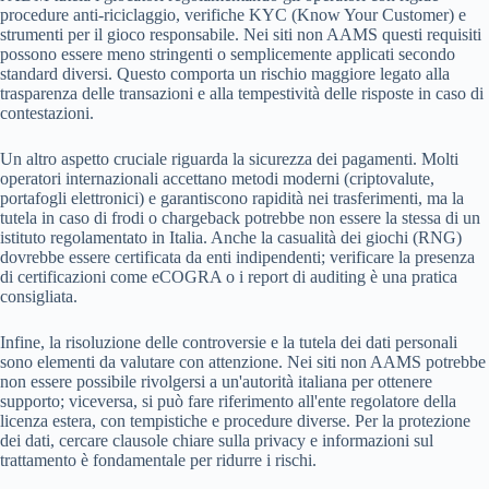
procedure anti-riciclaggio, verifiche KYC (Know Your Customer) e
strumenti per il gioco responsabile. Nei siti non AAMS questi requisiti
possono essere meno stringenti o semplicemente applicati secondo
standard diversi. Questo comporta un rischio maggiore legato alla
trasparenza delle transazioni e alla tempestività delle risposte in caso di
contestazioni.
Un altro aspetto cruciale riguarda la sicurezza dei pagamenti. Molti
operatori internazionali accettano metodi moderni (criptovalute,
portafogli elettronici) e garantiscono rapidità nei trasferimenti, ma la
tutela in caso di frodi o chargeback potrebbe non essere la stessa di un
istituto regolamentato in Italia. Anche la casualità dei giochi (RNG)
dovrebbe essere certificata da enti indipendenti; verificare la presenza
di certificazioni come eCOGRA o i report di auditing è una pratica
consigliata.
Infine, la risoluzione delle controversie e la tutela dei dati personali
sono elementi da valutare con attenzione. Nei siti non AAMS potrebbe
non essere possibile rivolgersi a un'autorità italiana per ottenere
supporto; viceversa, si può fare riferimento all'ente regolatore della
licenza estera, con tempistiche e procedure diverse. Per la protezione
dei dati, cercare clausole chiare sulla privacy e informazioni sul
trattamento è fondamentale per ridurre i rischi.