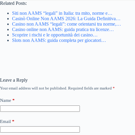
Related Posts:
Siti non AAMS “legali” in Italia: tra mito, norme e…
Casinò Online Non AAMS 2026: La Guida Definitiva…
Casino non AAMS “legali”: come orientarsi tra norme,…
Casino online non AAMS: guida pratica tra licenze…
Scoprire i rischi e le opportunità dei casino…
Slots non AAMS: guida completa per giocatori…
Leave a Reply
Your email address will not be published.
Required fields are marked
*
Name
*
Email
*