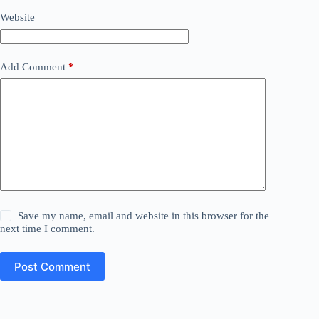
Website
Add Comment
*
Save my name, email and website in this browser for the
next time I comment.
Post Comment