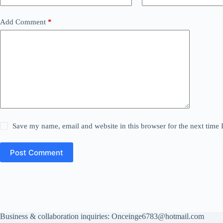
Add Comment
*
Save my name, email and website in this browser for the next time
Post Comment
Business & collaboration inquiries:
Onceinge6783@hotmail.com