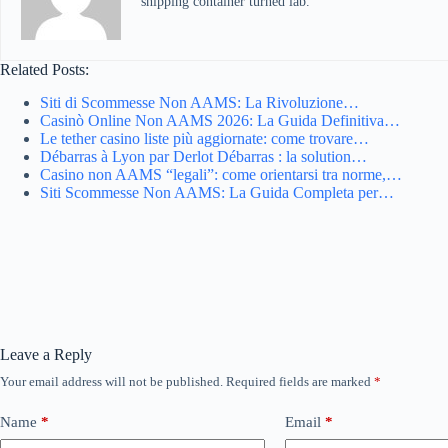
shipping container turned lab.
Related Posts:
Siti di Scommesse Non AAMS: La Rivoluzione…
Casinò Online Non AAMS 2026: La Guida Definitiva…
Le tether casino liste più aggiornate: come trovare…
Débarras à Lyon par Derlot Débarras : la solution…
Casino non AAMS “legali”: come orientarsi tra norme,…
Siti Scommesse Non AAMS: La Guida Completa per…
Leave a Reply
Your email address will not be published.
Required fields are marked
*
Name
*
Email
*