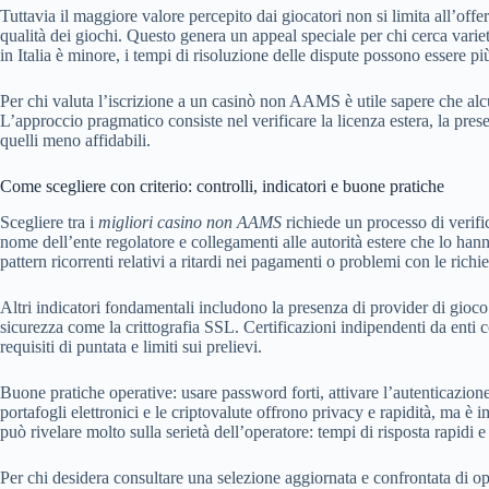
Tuttavia il maggiore valore percepito dai giocatori non si limita all’of
qualità dei giochi. Questo genera un appeal speciale per chi cerca varie
in Italia è minore, i tempi di risoluzione delle dispute possono essere p
Per chi valuta l’iscrizione a un casinò non AAMS è utile sapere che alc
L’approccio pragmatico consiste nel verificare la licenza estera, la presen
quelli meno affidabili.
Come scegliere con criterio: controlli, indicatori e buone pratiche
Scegliere tra i
migliori casino non AAMS
richiede un processo di verifica
nome dell’ente regolatore e collegamenti alle autorità estere che lo hann
pattern ricorrenti relativi a ritardi nei pagamenti o problemi con le richie
Altri indicatori fondamentali includono la presenza di provider di gioco
sicurezza come la crittografia SSL. Certificazioni indipendenti da enti
requisiti di puntata e limiti sui prelievi.
Buone pratiche operative: usare password forti, attivare l’autenticazion
portafogli elettronici e le criptovalute offrono privacy e rapidità, ma è
può rivelare molto sulla serietà dell’operatore: tempi di risposta rapidi e
Per chi desidera consultare una selezione aggiornata e confrontata di op