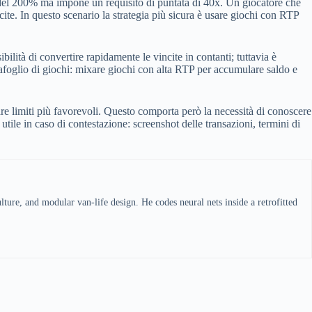
del 200% ma impone un requisito di puntata di 40x. Un giocatore che
te. In questo scenario la strategia più sicura è usare giochi con RTP
ilità di convertire rapidamente le vincite in contanti; tuttavia è
portafoglio di giochi: mixare giochi con alta RTP per accumulare saldo e
re limiti più favorevoli. Questo comporta però la necessità di conoscere
utile in caso di contestazione: screenshot delle transazioni, termini di
ture, and modular van-life design. He codes neural nets inside a retrofitted