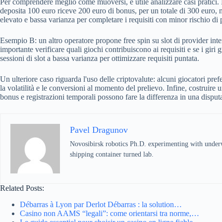
Per comprendere meglio come muoversi, è utile analizzare casi pratic
deposita 100 euro riceve 200 euro di bonus, per un totale di 300 euro, 
elevato e bassa varianza per completare i requisiti con minor rischio di 
Esempio B: un altro operatore propone free spin su slot di provider intern
importante verificare quali giochi contribuiscono ai requisiti e se i giri
sessioni di slot a bassa varianza per ottimizzare requisiti puntata.
Un ulteriore caso riguarda l'uso delle criptovalute: alcuni giocatori pr
la volatilità e le conversioni al momento del prelievo. Infine, costruire
bonus e registrazioni temporali possono fare la differenza in una disput
Pavel Dragunov
Novosibirsk robotics Ph.D. experimenting with underwat
shipping container turned lab.
Related Posts:
Débarras à Lyon par Derlot Débarras : la solution…
Casino non AAMS “legali”: come orientarsi tra norme,…