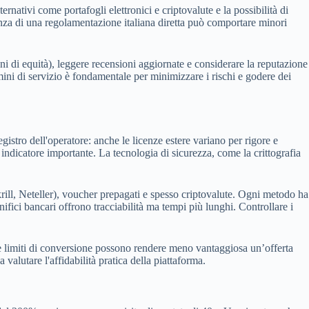
ernativi come portafogli elettronici e criptovalute e la possibilità di
ssenza di una regolamentazione italiana diretta può comportare minori
ioni di equità), leggere recensioni aggiornate e considerare la reputazione
mini di servizio è fondamentale per minimizzare i rischi e godere dei
egistro dell'operatore: anche le licenze estere variano per rigore e
ndicatore importante. La tecnologia di sicurezza, come la crittografia
rill, Neteller), voucher prepagati e spesso criptovalute. Ogni metodo ha
nifici bancari offrono tracciabilità ma tempi più lunghi. Controllare i
hi e limiti di conversione possono rendere meno vantaggiosa un’offerta
valutare l'affidabilità pratica della piattaforma.