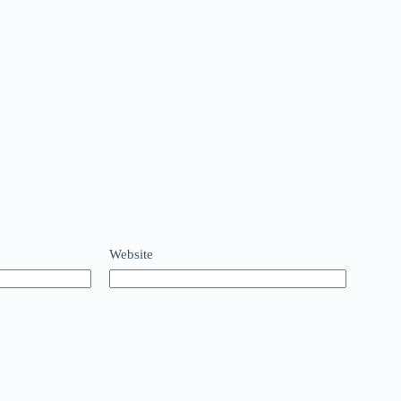
Website