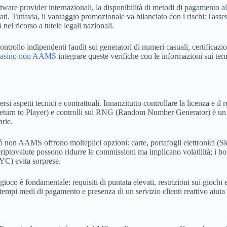
ftware provider internazionali, la disponibilità di metodi di pagamento alt
ntati. Tuttavia, il vantaggio promozionale va bilanciato con i rischi: l'a
 nel ricorso a tutele legali nazionali.
controllo indipendenti (audit sui generatori di numeri casuali, certificaz
 casino non AAMS
integrare queste verifiche con le informazioni sui ter
aspetti tecnici e contrattuali. Innanzitutto controllare la licenza e il r
(Return to Player) e controlli sui RNG (Random Number Generator) è un i
arie.
ò non AAMS offrono molteplici opzioni: carte, portafogli elettronici (Sk
e criptovalute possono ridurre le commissioni ma implicano volatilità; i bo
KYC) evita sorprese.
 gioco è fondamentale: requisiti di puntata elevati, restrizioni sui gioc
tempi medi di pagamento e presenza di un servizio clienti reattivo aiuta a 