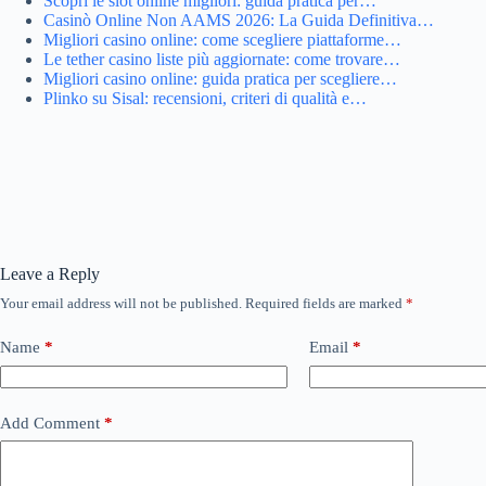
Scopri le slot online migliori: guida pratica per…
Casinò Online Non AAMS 2026: La Guida Definitiva…
Migliori casino online: come scegliere piattaforme…
Le tether casino liste più aggiornate: come trovare…
Migliori casino online: guida pratica per scegliere…
Plinko su Sisal: recensioni, criteri di qualità e…
Leave a Reply
Your email address will not be published.
Required fields are marked
*
Name
*
Email
*
Add Comment
*