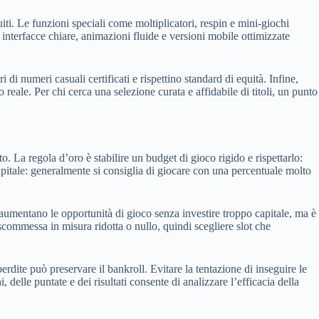
tuiti. Le funzioni speciali come moltiplicatori, respin e mini-giochi
: interfacce chiare, animazioni fluide e versioni mobile ottimizzate
 di numeri casuali certificati e rispettino standard di equità. Infine,
 reale. Per chi cerca una selezione curata e affidabile di titoli, un punto
o. La regola d’oro è stabilire un budget di gioco rigido e rispettarlo:
capitale: generalmente si consiglia di giocare con una percentuale molto
 aumentano le opportunità di gioco senza investire troppo capitale, ma è
 scommessa in misura ridotta o nullo, quindi scegliere slot che
perdite può preservare il bankroll. Evitare la tentazione di inseguire le
delle puntate e dei risultati consente di analizzare l’efficacia della