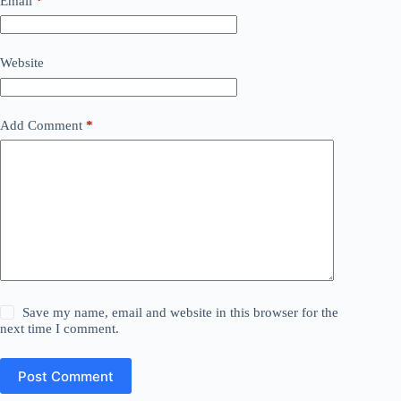
Email
*
Website
Add Comment
*
Save my name, email and website in this browser for the
next time I comment.
Post Comment