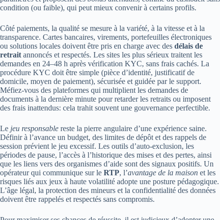
condition (ou faible), qui peut mieux convenir à certains profils.
Côté paiements, la qualité se mesure à la variété, à la vitesse et à la
transparence. Cartes bancaires, virements, portefeuilles électroniques
ou solutions locales doivent être pris en charge avec des
délais de
retrait
annoncés et respectés. Les sites les plus sérieux traitent les
demandes en 24–48 h après vérification KYC, sans frais cachés. La
procédure KYC doit être simple (pièce d’identité, justificatif de
domicile, moyen de paiement), sécurisée et guidée par le support.
Méfiez-vous des plateformes qui multiplient les demandes de
documents à la dernière minute pour retarder les retraits ou imposent
des frais inattendus: cela trahit souvent une gouvernance perfectible.
Le
jeu responsable
reste la pierre angulaire d’une expérience saine.
Définir à l’avance un budget, des limites de dépôt et des rappels de
session prévient le jeu excessif. Les outils d’auto-exclusion, les
périodes de pause, l’accès à l’historique des mises et des pertes, ainsi
que les liens vers des organismes d’aide sont des signaux positifs. Un
opérateur qui communique sur le
RTP
, l’
avantage de la maison
et les
risques liés aux jeux à haute volatilité adopte une posture pédagogique.
L’âge légal, la protection des mineurs et la confidentialité des données
doivent être rappelés et respectés sans compromis.
Pour maximiser ses chances de réussite, il est judicieux d’adopter une