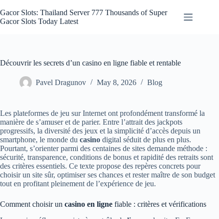
Skip
to
Gacor Slots: Thailand Server 777 Thousands of Super
content
Gacor Slots Today Latest
Découvrir les secrets d’un casino en ligne fiable et rentable
Pavel Dragunov
May 8, 2026
Blog
Les plateformes de jeu sur Internet ont profondément transformé la
manière de s’amuser et de parier. Entre l’attrait des jackpots
progressifs, la diversité des jeux et la simplicité d’accès depuis un
smartphone, le monde du
casino
digital séduit de plus en plus.
Pourtant, s’orienter parmi des centaines de sites demande méthode :
sécurité, transparence, conditions de bonus et rapidité des retraits sont
des critères essentiels. Ce texte propose des repères concrets pour
choisir un site sûr, optimiser ses chances et rester maître de son budget
tout en profitant pleinement de l’expérience de jeu.
Comment choisir un
casino en ligne
fiable : critères et vérifications