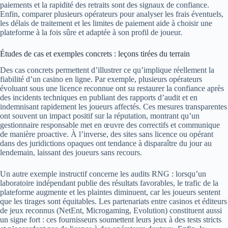
paiements et la rapidité des retraits sont des signaux de confiance.
Enfin, comparer plusieurs opérateurs pour analyser les frais éventuels,
les délais de traitement et les limites de paiement aide à choisir une
plateforme à la fois sûre et adaptée à son profil de joueur.
Études de cas et exemples concrets : leçons tirées du terrain
Des cas concrets permettent d’illustrer ce qu’implique réellement la
fiabilité d’un casino en ligne. Par exemple, plusieurs opérateurs
évoluant sous une licence reconnue ont su restaurer la confiance après
des incidents techniques en publiant des rapports d’audit et en
indemnisant rapidement les joueurs affectés. Ces mesures transparentes
ont souvent un impact positif sur la réputation, montrant qu’un
gestionnaire responsable met en œuvre des correctifs et communique
de manière proactive. À l’inverse, des sites sans licence ou opérant
dans des juridictions opaques ont tendance à disparaître du jour au
lendemain, laissant des joueurs sans recours.
Un autre exemple instructif concerne les audits RNG : lorsqu’un
laboratoire indépendant publie des résultats favorables, le trafic de la
plateforme augmente et les plaintes diminuent, car les joueurs sentent
que les tirages sont équitables. Les partenariats entre casinos et éditeurs
de jeux reconnus (NetEnt, Microgaming, Evolution) constituent aussi
un signe fort : ces fournisseurs soumettent leurs jeux à des tests stricts