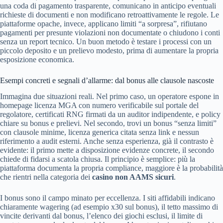
una coda di pagamento trasparente, comunicano in anticipo eventuali
richieste di documenti e non modificano retroattivamente le regole. Le
piattaforme opache, invece, applicano limiti “a sorpresa”, rifiutano
pagamenti per presunte violazioni non documentate o chiudono i conti
senza un report tecnico. Un buon metodo è testare i processi con un
piccolo deposito e un prelievo modesto, prima di aumentare la propria
esposizione economica.
Esempi concreti e segnali d’allarme: dal bonus alle clausole nascoste
Immagina due situazioni reali. Nel primo caso, un operatore espone in
homepage licenza MGA con numero verificabile sul portale del
regolatore, certificati RNG firmati da un auditor indipendente, e policy
chiare su bonus e prelievi. Nel secondo, trovi un bonus “senza limiti”
con clausole minime, licenza generica citata senza link e nessun
riferimento a audit esterni. Anche senza esperienza, già il contrasto è
evidente: il primo mette a disposizione evidenze concrete, il secondo
chiede di fidarsi a scatola chiusa. Il principio è semplice: più la
piattaforma documenta la propria compliance, maggiore è la probabilità
che rientri nella categoria dei
casino non AAMS sicuri
.
I bonus sono il campo minato per eccellenza. I siti affidabili indicano
chiaramente wagering (ad esempio x30 sul bonus), il tetto massimo di
vincite derivanti dal bonus, l’elenco dei giochi esclusi, il limite di