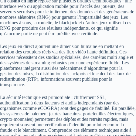
Un
casino en ligne
repose sur plusieurs briques technologiques : une
interface web ou application mobile pour l’accès des joueurs, des
serveurs sécurisés pour le traitement des données et des générateurs de
nombres aléatoires (RNG) pour garantir l’impartialité des jeux. Les
machines à sous, la roulette, le blackjack et d’autres jeux utilisent ces
RNG pour produire des résultats indépendants, ce qui signifie
qu’aucune partie ne peut être prédite avec certitude.
Les jeux en direct ajoutent une dimension humaine en mettant en
relation des croupiers réels via des flux vidéo haute définition. Ces
services nécessitent des studios spécialisés, des caméras multi-angle et
des systèmes de streaming robustes pour une expérience fluide. Les
plateformes intègrent aussi des mécanismes d’algorithme pour la
gestion des mises, la distribution des jackpots et le calcul des taux de
redistribution (RTP), informations souvent publiées pour la
transparence.
La sécurité technique est primordiale : chiffrement SSL,
authentification à deux facteurs et audits indépendants (par des
organismes comme eCOGRA) sont des gages de fiabilité. En parallèle,
les systèmes de paiement (cartes bancaires, portefeuilles électroniques,
crypto-monnaies) permettent des dépôts et des retraits rapides, mais
requièrent souvent une vérification d’identité pour lutter contre la
fraude et le blanchiment. Comprendre ces éléments techniques aide à
reconnaître une plateforme sérieuse et à mieux maîtriser son expérience