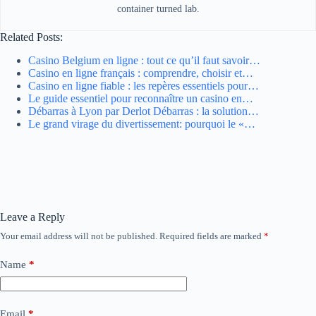
container turned lab.
Related Posts:
Casino Belgium en ligne : tout ce qu’il faut savoir…
Casino en ligne français : comprendre, choisir et…
Casino en ligne fiable : les repères essentiels pour…
Le guide essentiel pour reconnaître un casino en…
Débarras à Lyon par Derlot Débarras : la solution…
Le grand virage du divertissement: pourquoi le «…
Leave a Reply
Your email address will not be published.
Required fields are marked
*
Name
*
Email
*