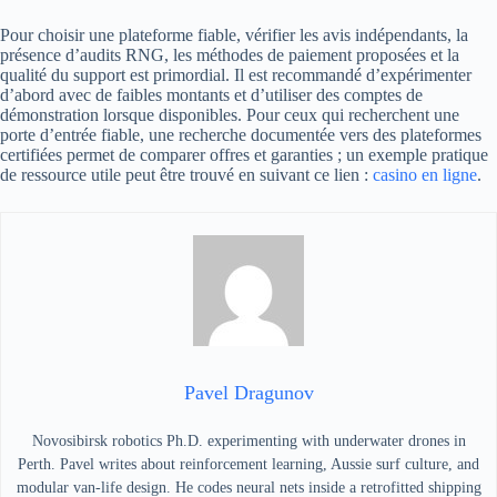
Pour choisir une plateforme fiable, vérifier les avis indépendants, la
présence d’audits RNG, les méthodes de paiement proposées et la
qualité du support est primordial. Il est recommandé d’expérimenter
d’abord avec de faibles montants et d’utiliser des comptes de
démonstration lorsque disponibles. Pour ceux qui recherchent une
porte d’entrée fiable, une recherche documentée vers des plateformes
certifiées permet de comparer offres et garanties ; un exemple pratique
de ressource utile peut être trouvé en suivant ce lien :
casino en ligne
.
Pavel Dragunov
Novosibirsk robotics Ph.D. experimenting with underwater drones in
Perth. Pavel writes about reinforcement learning, Aussie surf culture, and
modular van-life design. He codes neural nets inside a retrofitted shipping