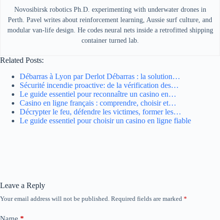
Novosibirsk robotics Ph.D. experimenting with underwater drones in
Perth. Pavel writes about reinforcement learning, Aussie surf culture, and
modular van-life design. He codes neural nets inside a retrofitted shipping
container turned lab.
Related Posts:
Débarras à Lyon par Derlot Débarras : la solution…
Sécurité incendie proactive: de la vérification des…
Le guide essentiel pour reconnaître un casino en…
Casino en ligne français : comprendre, choisir et…
Décrypter le feu, défendre les victimes, former les…
Le guide essentiel pour choisir un casino en ligne fiable
Leave a Reply
Your email address will not be published.
Required fields are marked
*
Name
*