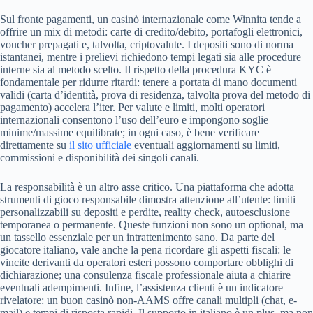
Sul fronte pagamenti, un casinò internazionale come Winnita tende a
offrire un mix di metodi: carte di credito/debito, portafogli elettronici,
voucher prepagati e, talvolta, criptovalute. I depositi sono di norma
istantanei, mentre i prelievi richiedono tempi legati sia alle procedure
interne sia al metodo scelto. Il rispetto della procedura KYC è
fondamentale per ridurre ritardi: tenere a portata di mano documenti
validi (carta d’identità, prova di residenza, talvolta prova del metodo di
pagamento) accelera l’iter. Per valute e limiti, molti operatori
internazionali consentono l’uso dell’euro e impongono soglie
minime/massime equilibrate; in ogni caso, è bene verificare
direttamente su
il sito ufficiale
eventuali aggiornamenti su limiti,
commissioni e disponibilità dei singoli canali.
La responsabilità è un altro asse critico. Una piattaforma che adotta
strumenti di gioco responsabile dimostra attenzione all’utente: limiti
personalizzabili su depositi e perdite, reality check, autoesclusione
temporanea o permanente. Queste funzioni non sono un optional, ma
un tassello essenziale per un intrattenimento sano. Da parte del
giocatore italiano, vale anche la pena ricordare gli aspetti fiscali: le
vincite derivanti da operatori esteri possono comportare obblighi di
dichiarazione; una consulenza fiscale professionale aiuta a chiarire
eventuali adempimenti. Infine, l’assistenza clienti è un indicatore
rivelatore: un buon casinò non-AAMS offre canali multipli (chat, e-
mail) e tempi di risposta rapidi. Il supporto in italiano è un plus, ma non